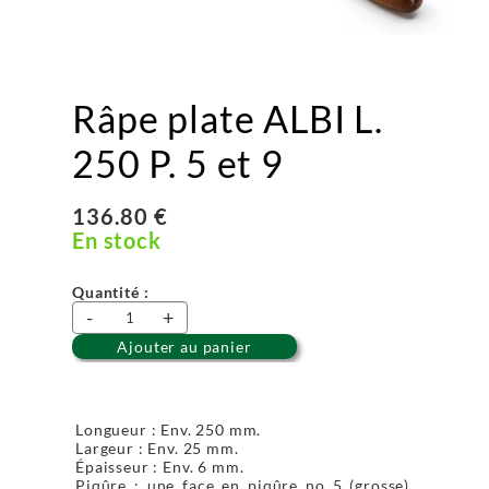
Râpe plate ALBI L.
250 P. 5 et 9
136.80 €
En stock
Quantité :
-
+
Ajouter au panier
Longueur : Env. 250 mm.
Largeur : Env. 25 mm.
Épaisseur : Env. 6 mm.
Piqûre : une face en piqûre no 5 (grosse),