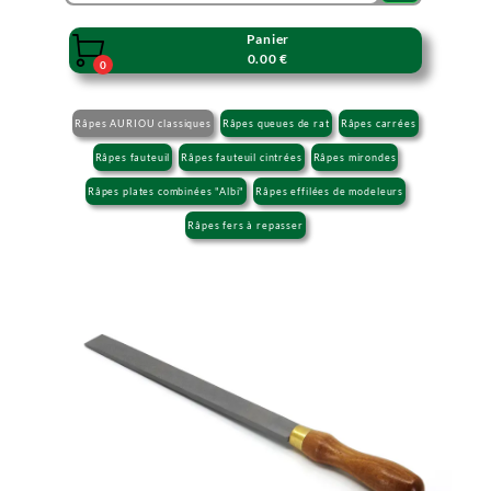
Panier

0.00 €
0
Râpes AURIOU classiques
Râpes queues de rat
Râpes carrées
Râpes fauteuil
Râpes fauteuil cintrées
Râpes mirondes
Râpes plates combinées "Albi"
Râpes effilées de modeleurs
Râpes fers à repasser