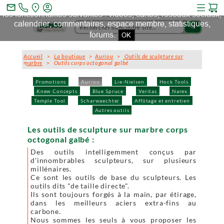
Ce site et des sites tiers qu'il utilise collectent des cookies pour
mail_outline
les fonctionnalités suivantes : vidéos, cartes, réseaux sociaux,
calendrier, commentaires, espace membre, statistiques,
search
forums.
OK
Accueil
>
La boutique
>
Auriou
>
Outils de sculpture sur
marbre
> Outils corps octogonal galbé
Promotions
Auriou
Lie-Nielsen
Hock Tools
Knew Concepts
Blue Spruce
Veritas
Narex
Temple Tool
Scharwaechter
Affûtage et entretien
Autres outils
Les outils de sculpture sur marbre corps
octogonal galbé :
Des outils intelligemment conçus par
d'innombrables sculpteurs, sur plusieurs
millénaires.
Ce sont les outils de base du sculpteurs. Les
outils dits "de taille directe".
Ils sont toujours forgés à la main, par étirage,
dans les meilleurs aciers extra-fins au
carbone.
Nous sommes les seuls à vous proposer les