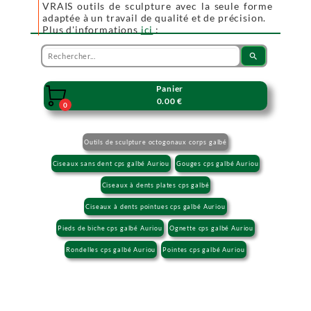
VRAIS outils de sculpture avec la seule forme
adaptée à un travail de qualité et de précision.
Plus d'informations
ici
:
search
Panier

0.00 €
0
Outils de sculpture octogonaux corps galbé
Ciseaux sans dent cps galbé Auriou
Gouges cps galbé Auriou
Ciseaux à dents plates cps galbé
Ciseaux à dents pointues cps galbé Auriou
Pieds de biche cps galbé Auriou
Ognette cps galbé Auriou
Rondelles cps galbé Auriou
Pointes cps galbé Auriou