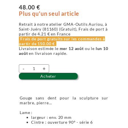
48.00 €
Plus qu'un seul article
Retrait à notre atelier GMA-Outils Auriou, à
Saint-Juéry (81160) (Gratuit), Frais de port à
partir de
4.21 €
en France
Frais de port gratuits sur les commandes à
partir de
150.00 €
Livraison estimée le
mer 12 août
ou le
lun 10
août
en livraison rapide.
-
+
Acheter
Gouge sans dent pour la sculpture sur
marbre, pierre...
Lame :
largeur : env. 20 mm
Cintre : ouverture 90° - série 6