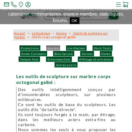
Ce site et des sites tiers qu'il utilise collectent des cookies pour
mail_outline
les fonctionnalités suivantes : vidéos, cartes, réseaux sociaux,
calendrier, commentaires, espace membre, statistiques,
search
forums.
OK
Accueil
>
La boutique
>
Auriou
>
Outils de sculpture sur
marbre
> Outils corps octogonal galbé
Promotions
Auriou
Lie-Nielsen
Hock Tools
Knew Concepts
Blue Spruce
Veritas
Narex
Temple Tool
Scharwaechter
Affûtage et entretien
Autres outils
Les outils de sculpture sur marbre corps
octogonal galbé :
Des outils intelligemment conçus par
d'innombrables sculpteurs, sur plusieurs
millénaires.
Ce sont les outils de base du sculpteurs. Les
outils dits "de taille directe".
Ils sont toujours forgés à la main, par étirage,
dans les meilleurs aciers extra-fins au
carbone.
Nous sommes les seuls à vous proposer les