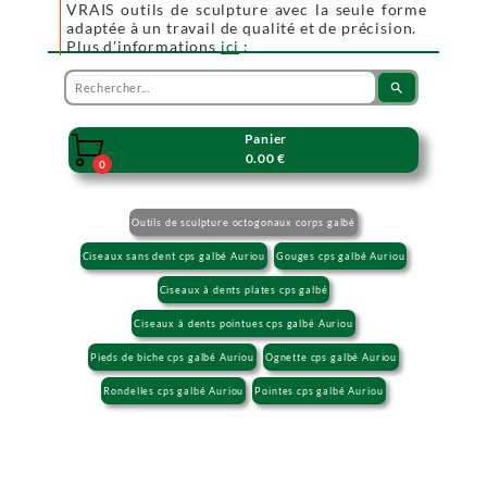
VRAIS outils de sculpture avec la seule forme
adaptée à un travail de qualité et de précision.
Plus d'informations
ici
:
search
Panier

0.00 €
0
Outils de sculpture octogonaux corps galbé
Ciseaux sans dent cps galbé Auriou
Gouges cps galbé Auriou
Ciseaux à dents plates cps galbé
Ciseaux à dents pointues cps galbé Auriou
Pieds de biche cps galbé Auriou
Ognette cps galbé Auriou
Rondelles cps galbé Auriou
Pointes cps galbé Auriou