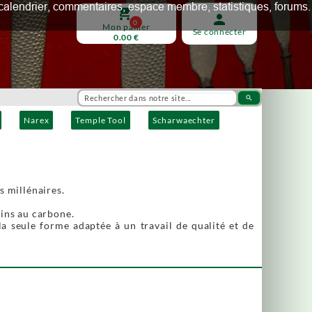
ux, calendrier, commentaires, espace membre, statistiques, forums.
shopping_cart
person
0
Mon panier
Se connecter
0.00 €
search
Narex
Temple Tool
Scharwaechter
s millénaires.
-fins au carbone.
a seule forme adaptée à un travail de qualité et de