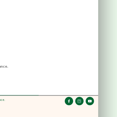
ance.
nce.


