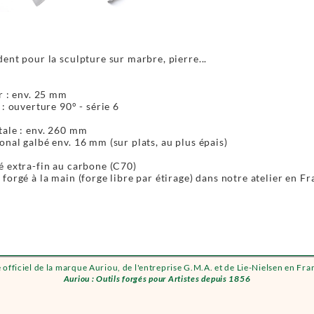
ent pour la sculpture sur marbre, pierre...
r : env. 25 mm
 : ouverture 90° - série 6
tale : env. 260 mm
nal galbé env. 16 mm (sur plats, au plus épais)
é extra-fin au carbone (C70)
forgé à la main (forge libre par étirage) dans notre atelier en Fr
e officiel de la marque Auriou, de l'entreprise G.M.A. et de Lie-Nielsen en Fra
Auriou : Outils forgés pour Artistes depuis 1856