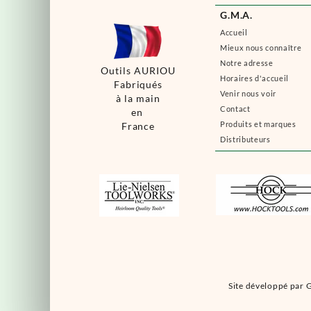
G.M.A.
Accueil
Mieux nous connaître
Notre adresse
Outils AURIOU
Horaires d'accueil
Fabriqués
Venir nous voir
à la main
Contact
en
Produits et marques
France
Distributeurs
Site développé par G