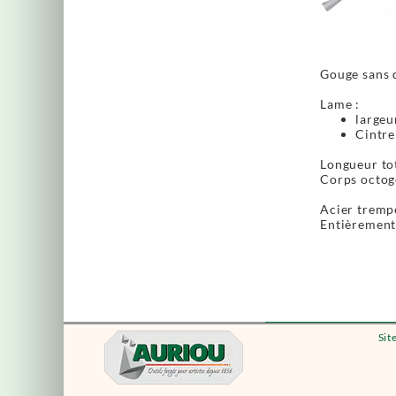
Gouge sans d
Lame :
largeu
Cintre
Longueur to
Corps octogo
Acier tremp
Entièrement 
Sit