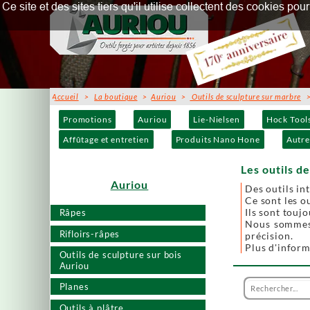
Ce site et des sites tiers qu'il utilise collectent des cookies p
Accueil
>
La boutique
>
Auriou
>
Outils de sculpture sur marbre
> 
Promotions
Auriou
Lie-Nielsen
Hock Tool
Affûtage et entretien
Produits Nano Hone
Autre
Les outils d
Auriou
Des outils in
Ce sont les ou
Ils sont touj
Râpes
Nous sommes 
Rifloirs-râpes
précision.
Plus d'infor
Outils de sculpture sur bois
Auriou
Planes
Outils à plâtre