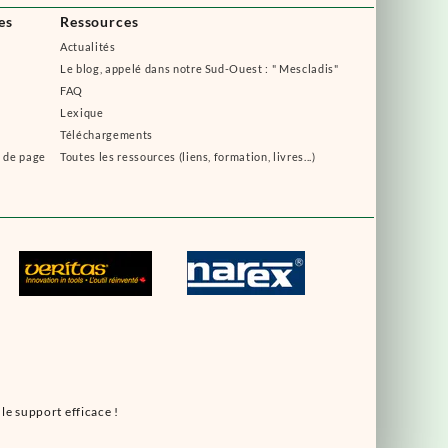
es
Ressources
Actualités
Le blog, appelé dans notre Sud-Ouest : " Mescladis"
FAQ
Lexique
Téléchargements
s de page
Toutes les ressources (liens, formation, livres...)
le support efficace !