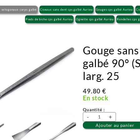
re octogonaux corps galbé
Ciseaux sans dent cps galbé Auriou
Gouges cps galbé Auriou
Ci
Pieds de biche cps galbé Auriou
Ognette cps galbé Auriou
Rondelles cps 
Gouge sans
galbé 90° (S
larg. 25
49.80 €
En stock
Quantité :
-
+
Ajouter au panier