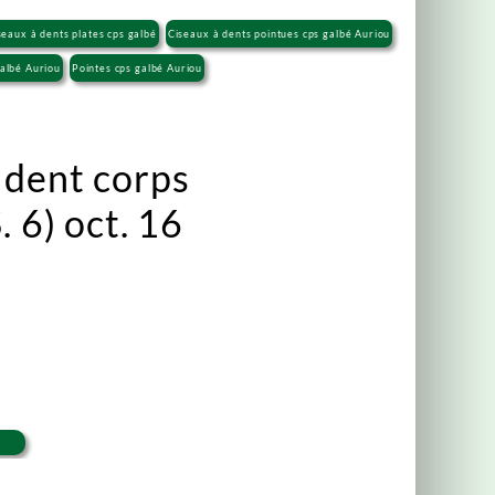
seaux à dents plates cps galbé
Ciseaux à dents pointues cps galbé Auriou
galbé Auriou
Pointes cps galbé Auriou
 dent corps
. 6) oct. 16