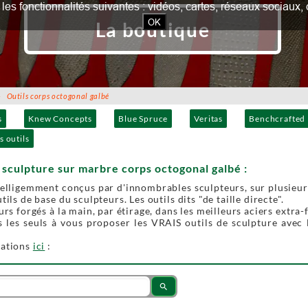
our les fonctionnalités suivantes : vidéos, cartes, réseaux socia
OK
La boutique
Outils corps octogonal galbé
s
Knew Concepts
Blue Spruce
Veritas
Benchcrafted
s outils
e sculpture sur marbre corps octogonal galbé :
telligemment conçus par d'innombrables sculpteurs, sur plusieur
tils de base du sculpteurs. Les outils dits "de taille directe".
ours forgés à la main, par étirage, dans les meilleurs aciers extra
les seuls à vous proposer les VRAIS outils de sculpture avec l
mations
ici
:
search