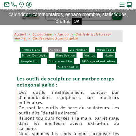
Ce site et des sites tiers qu'il utilise collectent des cookies pour
mail_outline
les fonctionnalités suivantes : vidéos, cartes, réseaux sociaux,
calendrier, commentaires, espace membre, statistiques,
search
forums.
OK
Accueil
>
La boutique
>
Auriou
>
Outils de sculpture sur
marbre
> Outils corps octogonal galbé
Promotions
Auriou
Lie-Nielsen
Hock Tools
Knew Concepts
Blue Spruce
Veritas
Narex
Temple Tool
Scharwaechter
Affûtage et entretien
Autres outils
Les outils de sculpture sur marbre corps
octogonal galbé :
Des outils intelligemment conçus par
d'innombrables sculpteurs, sur plusieurs
millénaires.
Ce sont les outils de base du sculpteurs. Les
outils dits "de taille directe".
Ils sont toujours forgés à la main, par étirage,
dans les meilleurs aciers extra-fins au
carbone.
Nous sommes les seuls à vous proposer les