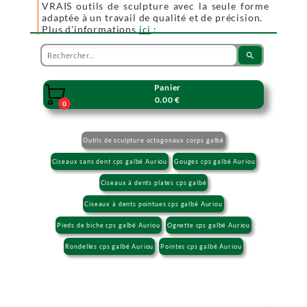
VRAIS outils de sculpture avec la seule forme
adaptée à un travail de qualité et de précision.
Plus d'informations
ici
:
search
Panier

0.00 €
0
Outils de sculpture octogonaux corps galbé
Ciseaux sans dent cps galbé Auriou
Gouges cps galbé Auriou
Ciseaux à dents plates cps galbé
Ciseaux à dents pointues cps galbé Auriou
Pieds de biche cps galbé Auriou
Ognette cps galbé Auriou
Rondelles cps galbé Auriou
Pointes cps galbé Auriou