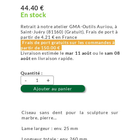
44.40 €
En stock
Retrait à notre atelier GMA-Outils Auriou, à
Saint-Juéry (81160) (Gratuit), Frais de port à
partir de
4.21 €
en France
Frais de port gratuits sur les commandes à
partir de
150.00 €
Livraison estimée le
mar 11 août
ou le
sam 08
août
en livraison rapide.
Quantité :
-
+
Ajouter au panier
Ciseau sans dent pour la sculpture sur
marbre, pierre...
Lame largeur : env. 25 mm
Longueur totale : env. 260 mm