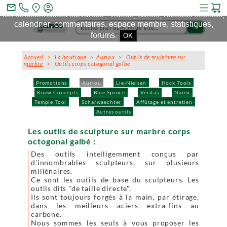
Ce site et des sites tiers qu'il utilise collectent des cookies pour
mail_outline
les fonctionnalités suivantes : vidéos, cartes, réseaux sociaux,
calendrier, commentaires, espace membre, statistiques,
search
forums.
OK
Accueil
>
La boutique
>
Auriou
>
Outils de sculpture sur
marbre
> Outils corps octogonal galbé
Promotions
Auriou
Lie-Nielsen
Hock Tools
Knew Concepts
Blue Spruce
Veritas
Narex
Temple Tool
Scharwaechter
Affûtage et entretien
Autres outils
Les outils de sculpture sur marbre corps
octogonal galbé :
Des outils intelligemment conçus par
d'innombrables sculpteurs, sur plusieurs
millénaires.
Ce sont les outils de base du sculpteurs. Les
outils dits "de taille directe".
Ils sont toujours forgés à la main, par étirage,
dans les meilleurs aciers extra-fins au
carbone.
Nous sommes les seuls à vous proposer les