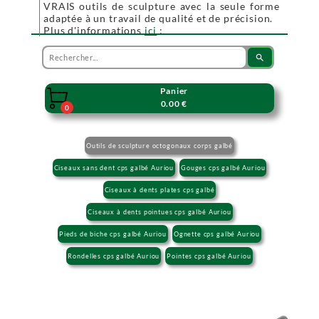
VRAIS outils de sculpture avec la seule forme
adaptée à un travail de qualité et de précision.
Plus d'informations
ici
:
search
Panier

0.00 €
0
Outils de sculpture octogonaux corps galbé
Ciseaux sans dent cps galbé Auriou
Gouges cps galbé Auriou
Ciseaux à dents plates cps galbé
Ciseaux à dents pointues cps galbé Auriou
Pieds de biche cps galbé Auriou
Ognette cps galbé Auriou
Rondelles cps galbé Auriou
Pointes cps galbé Auriou