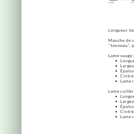
Longueur ho
Manche de se
''tonneau'',
Lame sauge 
Longue
Largeu
Épaiss
Cintré
Lame r
Lame cuillèr
Longue
Largeu
Épaiss
Cintré
Lame r