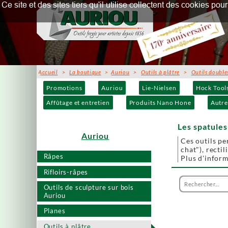
Ce site et des sites tiers qu'il utilise collectent des cookies p
Accueil
>
La boutique
>
Auriou
>
Outils à plâtre
>
Outils double
Promotions
Auriou
Lie-Nielsen
Hock Tool
Affûtage et entretien
Produits Nano Hone
Autre
Les spatules 
Auriou
Ces outils pe
chat"), rectil
Râpes
Plus d'infor
Rifloirs-râpes
Outils de sculpture sur bois
Auriou
Planes
Outils à plâtre