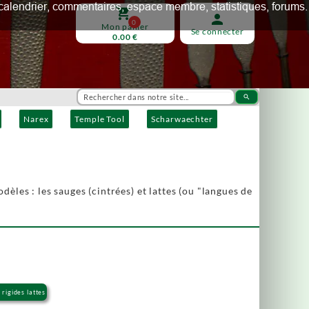
ux, calendrier, commentaires, espace membre, statistiques, forums.
shopping_cart
person
0
Mon panier
Se connecter
0.00 €
search
Narex
Temple Tool
Scharwaechter
dèles : les sauges (cintrées) et lattes (ou "langues de
 rigides lattes