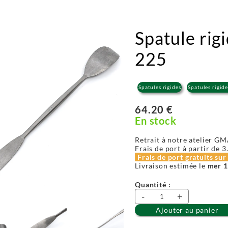
Spatule rigi
225
Spatules rigides
Spatules rigide
64.20 €
En stock
Retrait à notre atelier GM
Frais de port à partir de
3
Frais de port gratuits su
Livraison estimée le
mer 1
Quantité :
-
+
Ajouter au panier