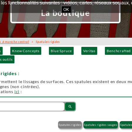
our les fonctionnalités suivantes : vidéos, cartes, réseaux socia
OK
La boutique
s à manche central
> Spatules rigides
s
Knew Concepts
Blue Spruce
Veritas
Benchcrafted
s outils
rigides :
rmettent le lissages de surfaces. Ces spatules existent en deux mo
ignes (non cintrées).
mations
ici
:
search
Spatules rigides
Spatules rigides sauges
Spatules