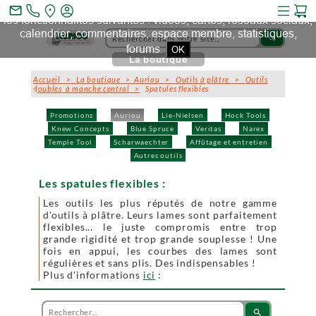
Ce site et des sites tiers qu'il utilise collectent des cookies pour
mail_outline
les fonctionnalités suivantes : vidéos, cartes, réseaux sociaux,
calendrier, commentaires, espace membre, statistiques,
search
forums.
OK
La boutique
Accueil
>
La boutique
>
Auriou
>
Outils à plâtre
>
Outils
doubles à manche central
>
Spatules flexibles
Promotions
Auriou
Lie-Nielsen
Hock Tools
Knew Concepts
Blue Spruce
Veritas
Narex
Temple Tool
Scharwaechter
Affûtage et entretien
Autres outils
Les spatules flexibles :
Les outils les plus réputés de notre gamme
d'outils à plâtre. Leurs lames sont parfaitement
flexibles... le juste compromis entre trop
grande rigidité et trop grande souplesse ! Une
fois en appui, les courbes des lames sont
régulières et sans plis. Des indispensables !
Plus d'informations
ici
:
search