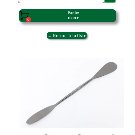
Panier

0.00 €
0
← Retour à la liste