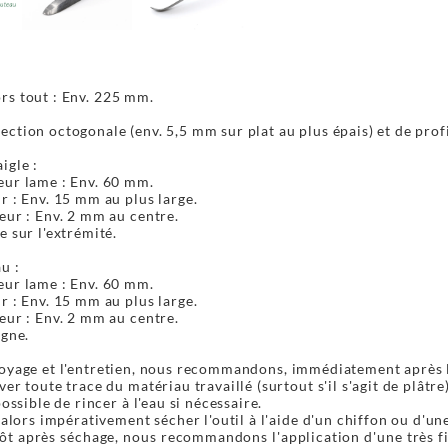
rs tout : Env. 225 mm.
ction octogonale (env. 5,5 mm sur plat au plus épais) et de profi
igle :
ur lame : Env. 60 mm.
r : Env. 15 mm au plus large.
eur : Env. 2 mm au centre.
e sur l'extrémité.
u :
ur lame : Env. 60 mm.
r : Env. 15 mm au plus large.
eur : Env. 2 mm au centre.
igne.
oyage et l'entretien, nous recommandons, immédiatement après l'u
ver toute trace du matériau travaillé (surtout s'il s'agit de plâtre)
possible de rincer à l'eau si nécessaire.
t alors impérativement sécher l'outil à l'aide d'un chiffon ou d'un
ôt après séchage, nous recommandons l'application d'une très f