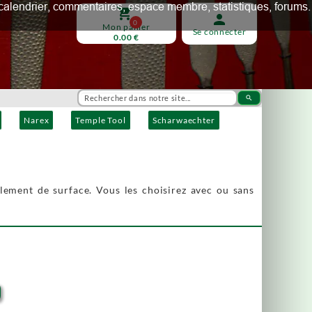
ux, calendrier, commentaires, espace membre, statistiques, forums.
shopping_cart
person
0
Mon panier
Se connecter
0.00 €
search
Narex
Temple Tool
Scharwaechter
llement de surface. Vous les choisirez avec ou sans