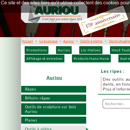
Ce site et des sites tiers qu'il utilise collectent des cookies p
Accueil
>
La boutique
>
Auriou
>
Outils à plâtre
>
Outils double
Promotions
Auriou
Lie-Nielsen
Hock Tool
Affûtage et entretien
Produits Nano Hone
Autre
Les ripes :
Auriou
Des outils a
dents, en fon
Plus d'infor
Râpes
Rifloirs-râpes
Outils de sculpture sur bois
Auriou
Planes
Outils à plâtre