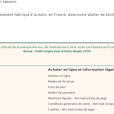
un tampon.
alement fabriqué à la main, en France, dans notre atelier de Sain
e officiel de la marque Auriou, de l'entreprise G.M.A. et de Lie-Nielsen en Fra
Auriou : Outils forgés pour Artistes depuis 1856
Acheter en ligne et information légal
Acheter en ligne
Modes de livraison
Frais de port
Modes de paiement
Mentions légales : Voir tout en bas de page
Conditions générales de vente : Voit tout en ba
Cookies : Voir tout en bas de page