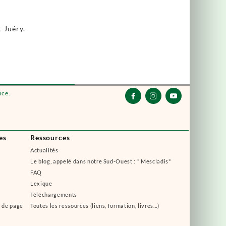
t-Juéry.
nce.



es
Ressources
Actualités
Le blog, appelé dans notre Sud-Ouest : " Mescladis"
FAQ
Lexique
Téléchargements
s de page
Toutes les ressources (liens, formation, livres...)