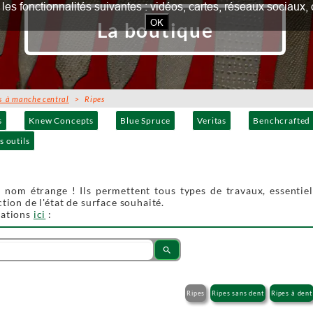
our les fonctionnalités suivantes : vidéos, cartes, réseaux socia
OK
La boutique
s à manche central
> Ripes
s
Knew Concepts
Blue Spruce
Veritas
Benchcrafted
s outils
u nom étrange ! Ils permettent tous types de travaux, essentie
ction de l'état de surface souhaité.
mations
ici
:
search
Ripes
Ripes sans dent
Ripes à dent