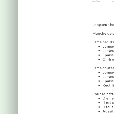
Longueur ho
Manche de se
Lame bec d'a
Longue
Largeu
Épaiss
Cintré
Lame coutea
Longue
Largeu
Épaiss
Rectil
Pour le nett
D'enle
Il est 
Il fau
Aussit