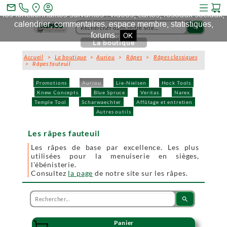
Ce site et des sites tiers qu'il utilise collectent des cookies pour
mail_outline
les fonctionnalités suivantes : vidéos, cartes, réseaux sociaux,
calendrier, commentaires, espace membre, statistiques,
search
forums.
OK
La boutique
Accueil
>
La boutique
>
Auriou
>
Râpes
>
Râpes classiques
> Râpes fauteuil
Promotions
Auriou
Lie-Nielsen
Hock Tools
Knew Concepts
Blue Spruce
Veritas
Narex
Temple Tool
Scharwaechter
Affûtage et entretien
Autres outils
Les râpes fauteuil
Les râpes de base par excellence. Les plus
utilisées pour la menuiserie en sièges,
l'ébénisterie.
Consultez
la page
de notre site sur les râpes.
search
Panier