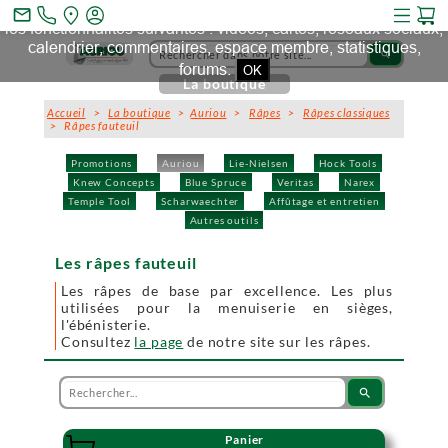
Ce site et des sites tiers qu'il utilise collectent des cookies pour
mail_outline
les fonctionnalités suivantes : vidéos, cartes, réseaux sociaux,
calendrier, commentaires, espace membre, statistiques,
search
forums.
OK
La boutique
Accueil
>
La boutique
>
Auriou
>
Râpes
>
Râpes classiques
> Râpes fauteuil
Promotions
Auriou
Lie-Nielsen
Hock Tools
Knew Concepts
Blue Spruce
Veritas
Narex
Temple Tool
Scharwaechter
Affûtage et entretien
Autres outils
Les râpes fauteuil
Les râpes de base par excellence. Les plus
utilisées pour la menuiserie en sièges,
l'ébénisterie.
Consultez
la page
de notre site sur les râpes.
search
Panier