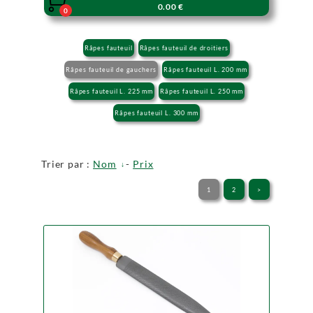

0.00 €
0
Râpes fauteuil
Râpes fauteuil de droitiers
Râpes fauteuil de gauchers
Râpes fauteuil L. 200 mm
Râpes fauteuil L. 225 mm
Râpes fauteuil L. 250 mm
Râpes fauteuil L. 300 mm
Trier par :
Nom
-
Prix
1
2
>