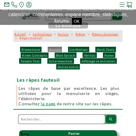
Ce site et des sites tiers qu'il utilise collectent des cookies pour
mail_outline
les fonctionnalités suivantes : vidéos, cartes, réseaux sociaux,
calendrier, commentaires, espace membre, statistiques,
search
forums.
OK
La boutique
Accueil
>
La boutique
>
Auriou
>
Râpes
>
Râpes classiques
> Râpes fauteuil
Promotions
Auriou
Lie-Nielsen
Hock Tools
Knew Concepts
Blue Spruce
Veritas
Narex
Temple Tool
Scharwaechter
Affûtage et entretien
Autres outils
Les râpes fauteuil
Les râpes de base par excellence. Les plus
utilisées pour la menuiserie en sièges,
l'ébénisterie.
Consultez
la page
de notre site sur les râpes.
search
Panier