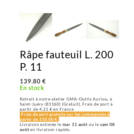
Râpe fauteuil L. 200
P. 11
139.80 €
En stock
Retrait à notre atelier GMA-Outils Auriou, à
Saint-Juéry (81160) (Gratuit), Frais de port à
partir de
4.21 €
en France
Frais de port gratuits sur les commandes à
partir de
150.00 €
Livraison estimée le
mar 11 août
ou le
sam 08
août
en livraison rapide.