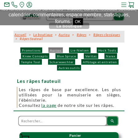
Ce site et des sites tiers qu'il utilise collectent des cookies pour
mail_outline
les fonctionnalités suivantes : vidéos, cartes, réseaux sociaux,
calendrier, commentaires, espace membre, statistiques,
search
forums.
OK
La boutique
Accueil
>
La boutique
>
Auriou
>
Râpes
>
Râpes classiques
> Râpes fauteuil
Promotions
Auriou
Lie-Nielsen
Hock Tools
Knew Concepts
Blue Spruce
Veritas
Narex
Temple Tool
Scharwaechter
Affûtage et entretien
Autres outils
Les râpes fauteuil
Les râpes de base par excellence. Les plus
utilisées pour la menuiserie en sièges,
l'ébénisterie.
Consultez
la page
de notre site sur les râpes.
search
Panier