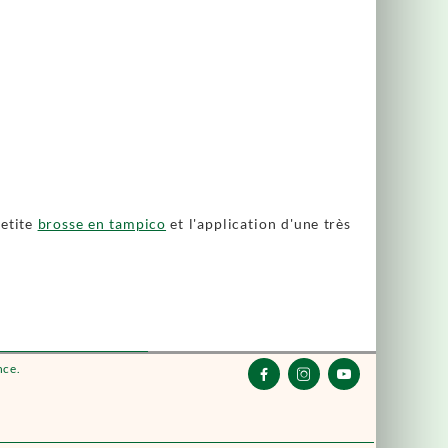
petite
brosse en tampico
et l'application d'une très
nce.


