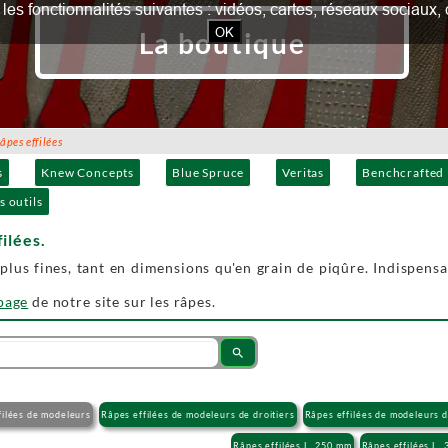
our les fonctionnalités suivantes : vidéos, cartes, réseaux socia
OK
La boutique
es effilées
s
Knew Concepts
Blue Spruce
Veritas
Benchcrafted
s outils
filées.
 plus fines, tant en dimensions qu'en grain de piqûre. Indispens
 page
de notre site sur les râpes.
search
filées de modeleurs
Râpes effilées de modeleurs de droitiers
Râpes effilées de modeleurs 
Râpes effilées L. 250 mm
Râpes effilées L.