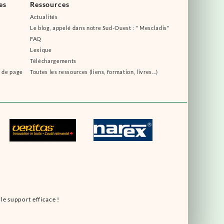
es
Ressources
Actualités
Le blog, appelé dans notre Sud-Ouest : " Mescladis"
FAQ
Lexique
Téléchargements
s de page
Toutes les ressources (liens, formation, livres...)
le support efficace !