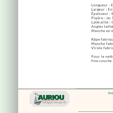
Longueur : 
Largeur : En
Épaisseur : 
Piqûre : no 
Latéralité :
Angles taillé
Manche en no
Râpe fabriqu
Manche fabr
Virole fabri
Pour le nett
fine couche 
Sit