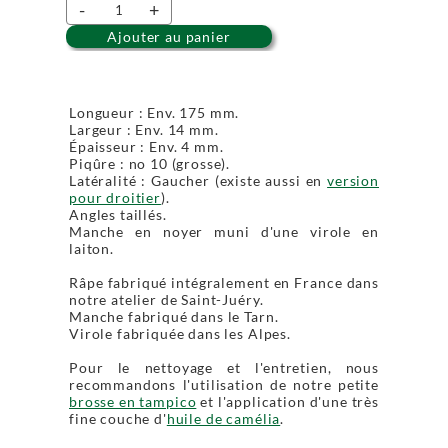
-
+
Ajouter au panier
Longueur : Env. 175 mm.
Largeur : Env. 14 mm.
Épaisseur : Env. 4 mm.
Piqûre : no 10 (grosse).
Latéralité : Gaucher (existe aussi en
version
pour droitier
).
Angles taillés.
Manche en noyer muni d'une virole en
laiton.
Râpe fabriqué intégralement en France dans
notre atelier de Saint-Juéry.
Manche fabriqué dans le Tarn.
Virole fabriquée dans les Alpes.
Pour le nettoyage et l'entretien, nous
recommandons l'utilisation de notre petite
brosse en tampico
et l'application d'une très
fine couche d'
huile de camélia
.