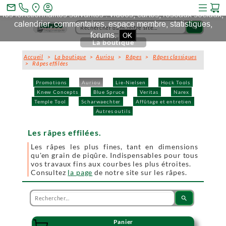
Ce site et des sites tiers qu'il utilise collectent des cookies pour
mail_outline
les fonctionnalités suivantes : vidéos, cartes, réseaux sociaux,
calendrier, commentaires, espace membre, statistiques,
search
forums.
OK
La boutique
Accueil
>
La boutique
>
Auriou
>
Râpes
>
Râpes classiques
> Râpes effilées
Promotions
Auriou
Lie-Nielsen
Hock Tools
Knew Concepts
Blue Spruce
Veritas
Narex
Temple Tool
Scharwaechter
Affûtage et entretien
Autres outils
Les râpes effilées.
Les râpes les plus fines, tant en dimensions
qu'en grain de piqûre. Indispensables pour tous
vos travaux fins aux courbes les plus étroites.
Consultez
la page
de notre site sur les râpes.
search
Panier