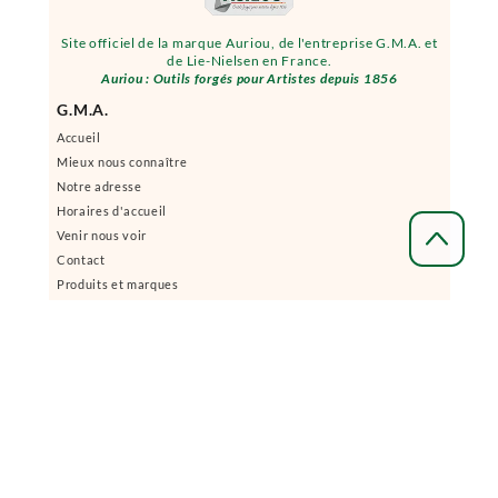
Site officiel de la marque Auriou, de l'entreprise G.M.A. et
de Lie-Nielsen en France.
Auriou : Outils forgés pour Artistes depuis 1856
G.M.A.
Accueil
Mieux nous connaître
Notre adresse
Horaires d'accueil
Venir nous voir
Contact
Produits et marques
Distributeurs
Acheter en ligne et information légales
Acheter en ligne
Modes de livraison
Frais de port
Modes de paiement
Mentions légales : Voir tout en bas de page
Conditions générales de vente : Voit tout en bas de page