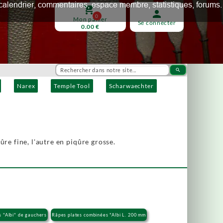
ux, calendrier, commentaires, espace membre, statistiques, forums.
shopping_cart
person
0
Mon panier
Se connecter
0.00 €
search
Narex
Temple Tool
Scharwaechter
re fine, l'autre en piqûre grosse.
 "Albi" de gauchers
Râpes plates combinées "Albi L. 200 mm