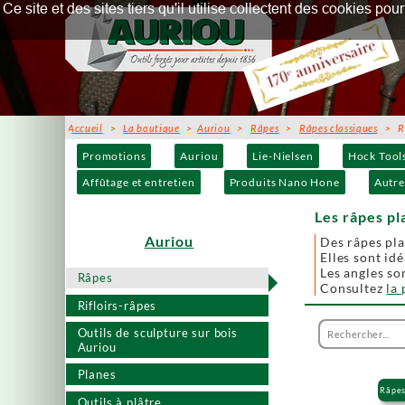
Ce site et des sites tiers qu'il utilise collectent des cookies p
Accueil
>
La boutique
>
Auriou
>
Râpes
>
Râpes classiques
> Râ
Promotions
Auriou
Lie-Nielsen
Hock Tool
Affûtage et entretien
Produits Nano Hone
Autre
Les râpes pl
Auriou
Des râpes plat
Elles sont id
Les angles son
Râpes
Consultez
la
Rifloirs-râpes
Outils de sculpture sur bois
Auriou
Planes
Râpes
Outils à plâtre