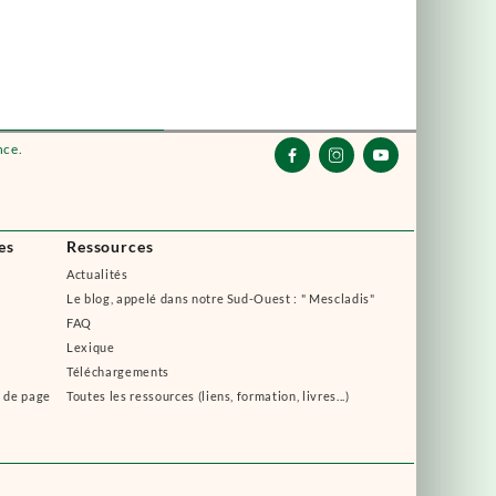
nce.



es
Ressources
Actualités
Le blog, appelé dans notre Sud-Ouest : " Mescladis"
FAQ
Lexique
Téléchargements
s de page
Toutes les ressources (liens, formation, livres...)