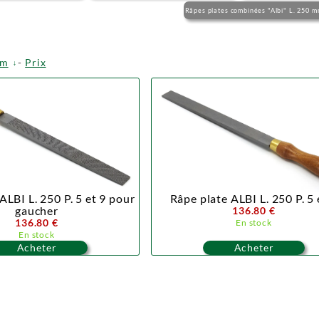
Râpes plates combinées "Albi" L. 250 
om
-
Prix
ALBI L. 250 P. 5 et 9 pour
Râpe plate ALBI L. 250 P. 5 
gaucher
136.80 €
136.80 €
En stock
En stock
Acheter
Acheter