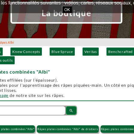
our les fonctionnalités suivantes : vidéos, cartes, réseaux socia
OK
La boutique
pes Albi
s
Knew Concepts
Blue Spruce
Veritas
Benchcrafted
s outils
ates combinées "Albi"
es effilées (sur l'épaisseur).
éales pour l'apprentissage des râpes piquées-main. Un côté en piqû
t lisses.
 page
de notre site sur les râpes.
search
 plates combinées "Albi"
Râpes plates combinées "Albi" de droitiers
Râpes plates combinées