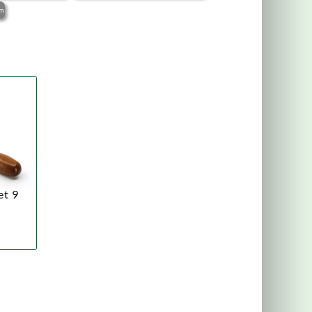
mm
et 9