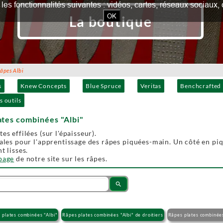
our les fonctionnalités suivantes : vidéos, cartes, réseaux socia
OK
La boutique
pes Albi
s
Knew Concepts
Blue Spruce
Veritas
Benchcrafted
s outils
ates combinées "Albi"
es effilées (sur l'épaisseur).
éales pour l'apprentissage des râpes piquées-main. Un côté en piqû
t lisses.
 page
de notre site sur les râpes.
search
 plates combinées "Albi"
Râpes plates combinées "Albi" de droitiers
Râpes plates combinées