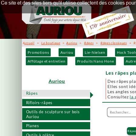
Ce site et des sites tiers qu'il utilise collectent des cookies p
Accueil
>
La boutique
>
Auriou
>
Râpes
>
Râpes classiques
> Râ
Promotions
Auriou
Lie-Nielsen
Hock Tool
Affûtage et entretien
Produits Nano Hone
Autre
Les râpes pl
Auriou
Des râpes plat
Elles sont id
Les angles son
Râpes
Consultez
la
Rifloirs-râpes
Outils de sculpture sur bois
Auriou
Planes
Râpes
Outils à plâtre