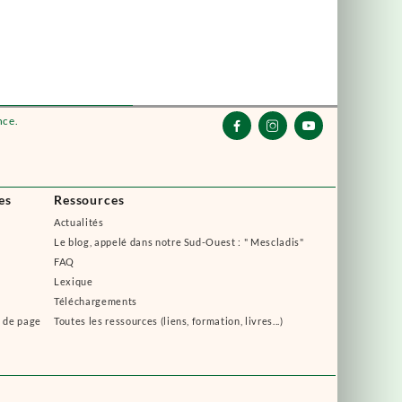
nce.



es
Ressources
Actualités
Le blog, appelé dans notre Sud-Ouest : " Mescladis"
FAQ
Lexique
Téléchargements
s de page
Toutes les ressources (liens, formation, livres...)