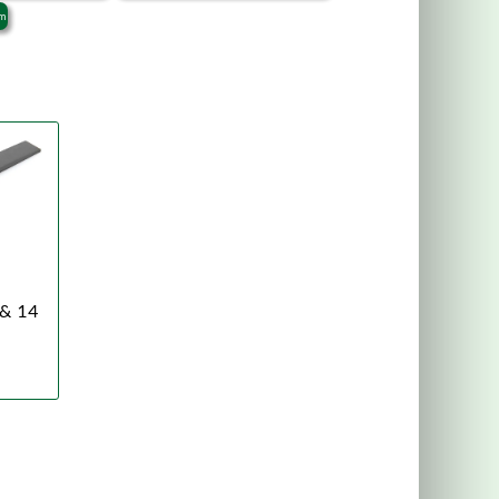
mm
 & 14