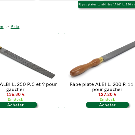
Râpes plates combinées "Albi" L. 250 
om
-
Prix
ALBI L. 250 P. 5 et 9 pour
Râpe plate ALBI L. 200 P. 11
gaucher
pour gaucher
136.80 €
127.20 €
En stock
En stock
Acheter
Acheter