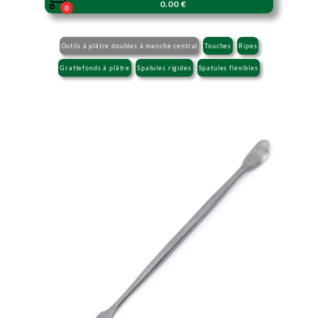
0.00 €
0
Outils à plâtre doubles à manche central
Touches
Ripes
Grattefonds à plâtre
Spatules rigides
Spatules flexibles