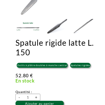
Spatule rigide latte L.
150
Outils à plâtre doubles à manche central
Spatules rigides
52.80 €
En stock
Quantité :
-
+
Ajouter au panier