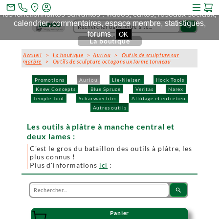
Ce site et des sites tiers qu'il utilise collectent des cookies pour
mail_outline
les fonctionnalités suivantes : vidéos, cartes, réseaux sociaux,
calendrier, commentaires, espace membre, statistiques,
search
forums.
OK
La boutique
Accueil
>
La boutique
>
Auriou
>
Outils de sculpture sur
marbre
> Outils de sculpture octogonaux forme tonneau
Promotions
Auriou
Lie-Nielsen
Hock Tools
Knew Concepts
Blue Spruce
Veritas
Narex
Temple Tool
Scharwaechter
Affûtage et entretien
Autres outils
Les outils à plâtre à manche central et
deux lames :
C'est le gros du bataillon des outils à plâtre, les
plus connus !
Plus d'informations
ici
:
search
Panier
