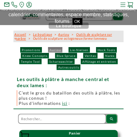
Ce site et des sites tiers qu'il utilise collectent des cookies pour
mail_outline
les fonctionnalités suivantes : vidéos, cartes, réseaux sociaux,
calendrier, commentaires, espace membre, statistiques,
search
forums.
OK
La boutique
Accueil
>
La boutique
>
Auriou
>
Outils de sculpture sur
marbre
> Outils de sculpture octogonaux forme tonneau
Promotions
Auriou
Lie-Nielsen
Hock Tools
Knew Concepts
Blue Spruce
Veritas
Narex
Temple Tool
Scharwaechter
Affûtage et entretien
Autres outils
Les outils à plâtre à manche central et
deux lames :
C'est le gros du bataillon des outils à plâtre, les
plus connus !
Plus d'informations
ici
:
search
Panier
