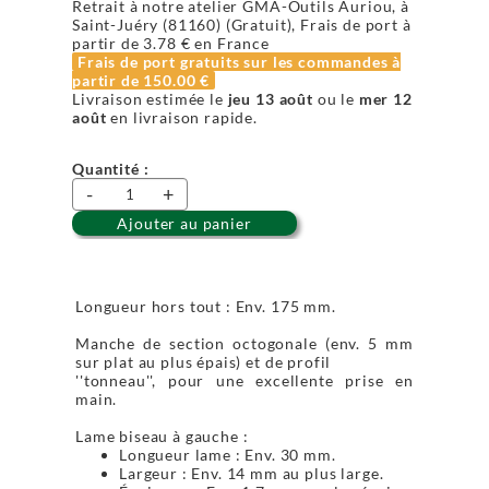
Retrait à notre atelier GMA-Outils Auriou, à
Saint-Juéry (81160) (Gratuit), Frais de port à
partir de
3.78 €
en France
Frais de port gratuits sur les commandes à
partir de
150.00 €
Livraison estimée le
jeu 13 août
ou le
mer 12
août
en livraison rapide.
Quantité :
-
+
Ajouter au panier
Longueur hors tout : Env. 175 mm.
Manche de section octogonale (env. 5 mm
sur plat au plus épais) et de profil
''tonneau'', pour une excellente prise en
main.
Lame biseau à gauche :
Longueur lame : Env. 30 mm.
Largeur : Env. 14 mm au plus large.