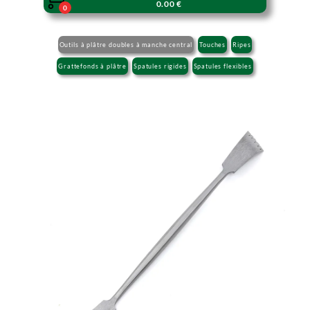
0.00 €
0
Outils à plâtre doubles à manche central
Touches
Ripes
Grattefonds à plâtre
Spatules rigides
Spatules flexibles