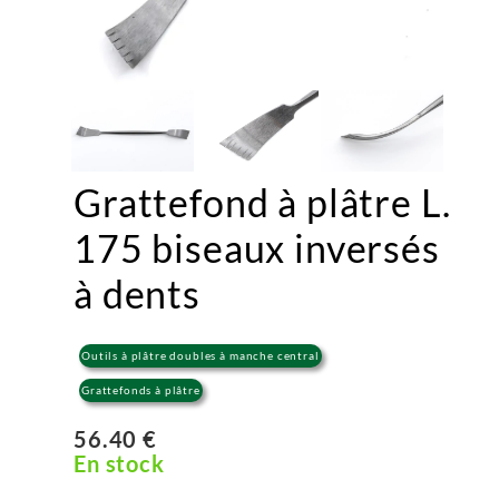
Grattefond à plâtre L.
175 biseaux inversés
à dents
Outils à plâtre doubles à manche central
Grattefonds à plâtre
56.40 €
En stock