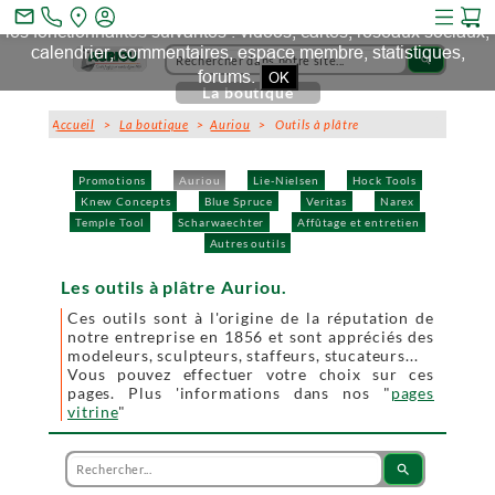
Ce site et des sites tiers qu'il utilise collectent des cookies pour
mail_outline
les fonctionnalités suivantes : vidéos, cartes, réseaux sociaux,
calendrier, commentaires, espace membre, statistiques,
search
forums.
OK
La boutique
Accueil
>
La boutique
>
Auriou
> Outils à plâtre
Promotions
Auriou
Lie-Nielsen
Hock Tools
Knew Concepts
Blue Spruce
Veritas
Narex
Temple Tool
Scharwaechter
Affûtage et entretien
Autres outils
Les outils à plâtre Auriou.
Ces outils sont à l'origine de la réputation de
notre entreprise en 1856 et sont appréciés des
modeleurs, sculpteurs, staffeurs, stucateurs...
Vous pouvez effectuer votre choix sur ces
pages. Plus 'informations dans nos "
pages
vitrine
"
search