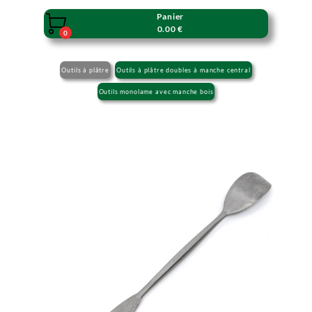
Panier

0.00 €
0
Outils à plâtre
Outils à plâtre doubles à manche central
Outils monolame avec manche bois