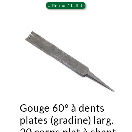
← Retour à la liste
Gouge 60° à dents
plates (gradine) larg.
20 corps plat à chant