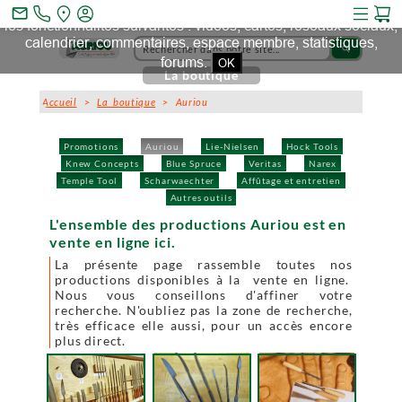
Ce site et des sites tiers qu'il utilise collectent des cookies pour
mail_outline
les fonctionnalités suivantes : vidéos, cartes, réseaux sociaux,
calendrier, commentaires, espace membre, statistiques,
search
forums.
OK
La boutique
Accueil
>
La boutique
> Auriou
Promotions
Auriou
Lie-Nielsen
Hock Tools
Knew Concepts
Blue Spruce
Veritas
Narex
Temple Tool
Scharwaechter
Affûtage et entretien
Autres outils
L'ensemble des productions Auriou est en
vente en ligne ici.
La présente page rassemble toutes nos
productions disponibles à la vente en ligne.
Nous vous conseillons d'affiner votre
recherche. N'oubliez pas la zone de recherche,
très efficace elle aussi, pour un accès encore
plus direct.