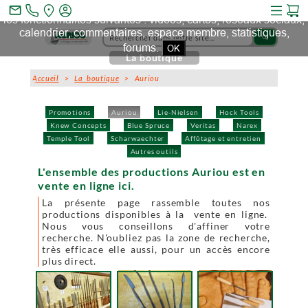
Ce site et des sites tiers qu'il utilise collectent des cookies pour
mail_outline
les fonctionnalités suivantes : vidéos, cartes, réseaux sociaux,
calendrier, commentaires, espace membre, statistiques,
search
forums.
OK
La boutique
Accueil
>
La boutique
> Auriou
Promotions
Auriou
Lie-Nielsen
Hock Tools
Knew Concepts
Blue Spruce
Veritas
Narex
Temple Tool
Scharwaechter
Affûtage et entretien
Autres outils
L'ensemble des productions Auriou est en
vente en ligne ici.
La présente page rassemble toutes nos
productions disponibles à la vente en ligne.
Nous vous conseillons d'affiner votre
recherche. N'oubliez pas la zone de recherche,
très efficace elle aussi, pour un accès encore
plus direct.