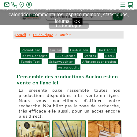
Ce site et des sites tiers qu'il utilise collectent des cookies pour
mail_outline
les fonctionnalités suivantes : vidéos, cartes, réseaux sociaux,
calendrier, commentaires, espace membre, statistiques,
search
forums.
OK
La boutique
Accueil
>
La boutique
> Auriou
Promotions
Auriou
Lie-Nielsen
Hock Tools
Knew Concepts
Blue Spruce
Veritas
Narex
Temple Tool
Scharwaechter
Affûtage et entretien
Autres outils
L'ensemble des productions Auriou est en
vente en ligne ici.
La présente page rassemble toutes nos
productions disponibles à la vente en ligne.
Nous vous conseillons d'affiner votre
recherche. N'oubliez pas la zone de recherche,
très efficace elle aussi, pour un accès encore
plus direct.