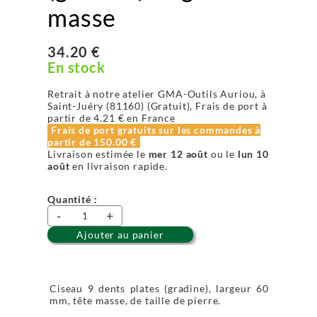
masse
34.20 €
En stock
Retrait à notre atelier GMA-Outils Auriou, à
Saint-Juéry (81160) (Gratuit), Frais de port à
partir de
4.21 €
en France
Frais de port gratuits sur les commandes à
partir de
150.00 €
Livraison estimée le
mer 12 août
ou le
lun 10
août
en livraison rapide.
Quantité :
-
+
Ajouter au panier
Ciseau 9 dents plates (gradine), largeur 60
mm, tête masse, de taille de pierre.