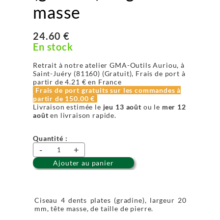
masse
24.60 €
En stock
Retrait à notre atelier GMA-Outils Auriou, à
Saint-Juéry (81160) (Gratuit), Frais de port à
partir de
4.21 €
en France
Frais de port gratuits sur les commandes à
partir de
150.00 €
Livraison estimée le
jeu 13 août
ou le
mer 12
août
en livraison rapide.
Quantité :
-
+
Ajouter au panier
Ciseau 4 dents plates (gradine), largeur 20
mm, tête masse, de taille de pierre.