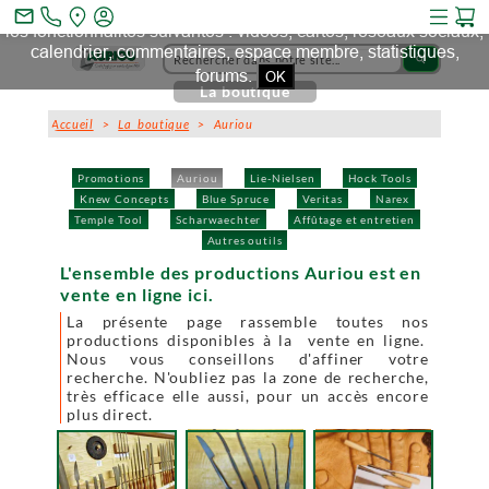
Ce site et des sites tiers qu'il utilise collectent des cookies pour
mail_outline
les fonctionnalités suivantes : vidéos, cartes, réseaux sociaux,
calendrier, commentaires, espace membre, statistiques,
search
forums.
OK
La boutique
Accueil
>
La boutique
> Auriou
Promotions
Auriou
Lie-Nielsen
Hock Tools
Knew Concepts
Blue Spruce
Veritas
Narex
Temple Tool
Scharwaechter
Affûtage et entretien
Autres outils
L'ensemble des productions Auriou est en
vente en ligne ici.
La présente page rassemble toutes nos
productions disponibles à la vente en ligne.
Nous vous conseillons d'affiner votre
recherche. N'oubliez pas la zone de recherche,
très efficace elle aussi, pour un accès encore
plus direct.