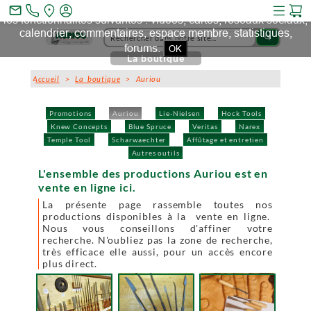
Ce site et des sites tiers qu'il utilise collectent des cookies pour
mail_outline
les fonctionnalités suivantes : vidéos, cartes, réseaux sociaux,
calendrier, commentaires, espace membre, statistiques,
search
forums.
OK
La boutique
Accueil
>
La boutique
> Auriou
Promotions
Auriou
Lie-Nielsen
Hock Tools
Knew Concepts
Blue Spruce
Veritas
Narex
Temple Tool
Scharwaechter
Affûtage et entretien
Autres outils
L'ensemble des productions Auriou est en
vente en ligne ici.
La présente page rassemble toutes nos
productions disponibles à la vente en ligne.
Nous vous conseillons d'affiner votre
recherche. N'oubliez pas la zone de recherche,
très efficace elle aussi, pour un accès encore
plus direct.