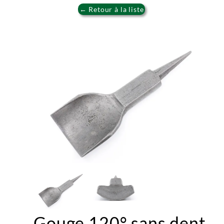
← Retour à la liste
Gouge 120° sans dent