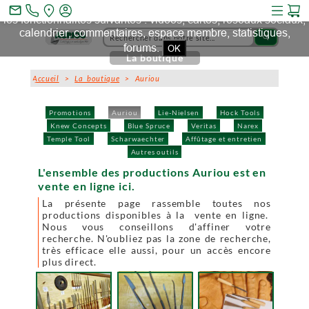
Ce site et des sites tiers qu'il utilise collectent des cookies pour
mail_outline
les fonctionnalités suivantes : vidéos, cartes, réseaux sociaux,
calendrier, commentaires, espace membre, statistiques,
search
forums.
OK
La boutique
Accueil
>
La boutique
> Auriou
Promotions
Auriou
Lie-Nielsen
Hock Tools
Knew Concepts
Blue Spruce
Veritas
Narex
Temple Tool
Scharwaechter
Affûtage et entretien
Autres outils
L'ensemble des productions Auriou est en
vente en ligne ici.
La présente page rassemble toutes nos
productions disponibles à la vente en ligne.
Nous vous conseillons d'affiner votre
recherche. N'oubliez pas la zone de recherche,
très efficace elle aussi, pour un accès encore
plus direct.