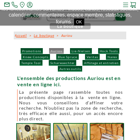
Ce site et des sites tiers qu'il utilise collectent des cookies pour
mail_outline
les fonctionnalités suivantes : vidéos, cartes, réseaux sociaux,
calendrier, commentaires, espace membre, statistiques,
search
forums.
OK
La boutique
Accueil
>
La boutique
> Auriou
Promotions
Auriou
Lie-Nielsen
Hock Tools
Knew Concepts
Blue Spruce
Veritas
Narex
Temple Tool
Scharwaechter
Affûtage et entretien
Autres outils
L'ensemble des productions Auriou est en
vente en ligne ici.
La présente page rassemble toutes nos
productions disponibles à la vente en ligne.
Nous vous conseillons d'affiner votre
recherche. N'oubliez pas la zone de recherche,
très efficace elle aussi, pour un accès encore
plus direct.