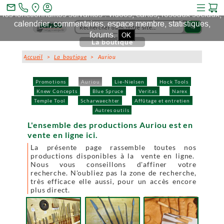
Ce site et des sites tiers qu'il utilise collectent des cookies pour
mail_outline
les fonctionnalités suivantes : vidéos, cartes, réseaux sociaux,
calendrier, commentaires, espace membre, statistiques,
search
forums.
OK
La boutique
Accueil
>
La boutique
> Auriou
Promotions
Auriou
Lie-Nielsen
Hock Tools
Knew Concepts
Blue Spruce
Veritas
Narex
Temple Tool
Scharwaechter
Affûtage et entretien
Autres outils
L'ensemble des productions Auriou est en
vente en ligne ici.
La présente page rassemble toutes nos
productions disponibles à la vente en ligne.
Nous vous conseillons d'affiner votre
recherche. N'oubliez pas la zone de recherche,
très efficace elle aussi, pour un accès encore
plus direct.