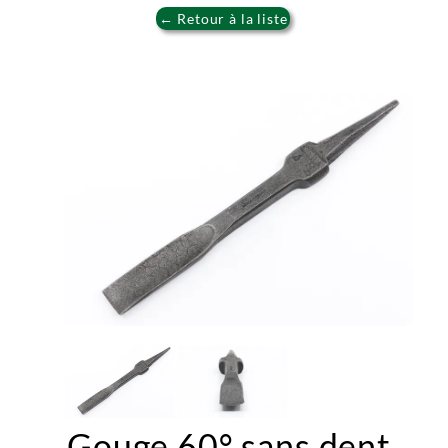
← Retour à la liste
Gouge 60° sans dent