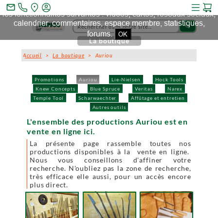
Ce site et des sites tiers qu'il utilise collectent des cookies pour
mail_outline
les fonctionnalités suivantes : vidéos, cartes, réseaux sociaux,
calendrier, commentaires, espace membre, statistiques,
search
forums.
OK
La boutique
Accueil
>
La boutique
> Auriou
Promotions
Auriou
Lie-Nielsen
Hock Tools
Knew Concepts
Blue Spruce
Veritas
Narex
Temple Tool
Scharwaechter
Affûtage et entretien
Autres outils
L'ensemble des productions Auriou est en
vente en ligne ici.
La présente page rassemble toutes nos
productions disponibles à la vente en ligne.
Nous vous conseillons d'affiner votre
recherche. N'oubliez pas la zone de recherche,
très efficace elle aussi, pour un accès encore
plus direct.