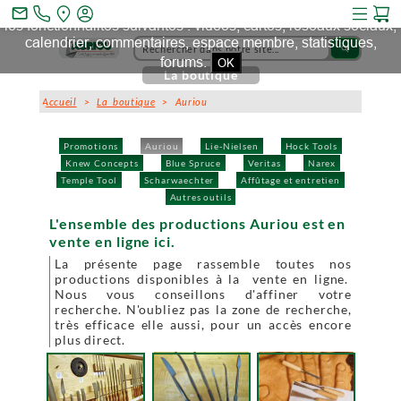
Ce site et des sites tiers qu'il utilise collectent des cookies pour
mail_outline
les fonctionnalités suivantes : vidéos, cartes, réseaux sociaux,
calendrier, commentaires, espace membre, statistiques,
search
forums.
OK
La boutique
Accueil
>
La boutique
> Auriou
Promotions
Auriou
Lie-Nielsen
Hock Tools
Knew Concepts
Blue Spruce
Veritas
Narex
Temple Tool
Scharwaechter
Affûtage et entretien
Autres outils
L'ensemble des productions Auriou est en
vente en ligne ici.
La présente page rassemble toutes nos
productions disponibles à la vente en ligne.
Nous vous conseillons d'affiner votre
recherche. N'oubliez pas la zone de recherche,
très efficace elle aussi, pour un accès encore
plus direct.