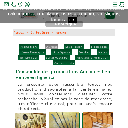
Ce site et des sites tiers qu'il utilise collectent des cookies pour
mail_outline
les fonctionnalités suivantes : vidéos, cartes, réseaux sociaux,
calendrier, commentaires, espace membre, statistiques,
search
forums.
OK
La boutique
Accueil
>
La boutique
> Auriou
Promotions
Auriou
Lie-Nielsen
Hock Tools
Knew Concepts
Blue Spruce
Veritas
Narex
Temple Tool
Scharwaechter
Affûtage et entretien
Autres outils
L'ensemble des productions Auriou est en
vente en ligne ici.
La présente page rassemble toutes nos
productions disponibles à la vente en ligne.
Nous vous conseillons d'affiner votre
recherche. N'oubliez pas la zone de recherche,
très efficace elle aussi, pour un accès encore
plus direct.