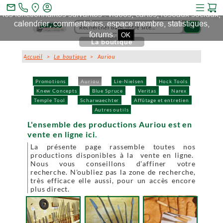
Ce site et des sites tiers qu'il utilise collectent des cookies pour
mail_outline
les fonctionnalités suivantes : vidéos, cartes, réseaux sociaux,
calendrier, commentaires, espace membre, statistiques,
search
forums.
OK
La boutique
Accueil
>
La boutique
> Auriou
Promotions
Auriou
Lie-Nielsen
Hock Tools
Knew Concepts
Blue Spruce
Veritas
Narex
Temple Tool
Scharwaechter
Affûtage et entretien
Autres outils
L'ensemble des productions Auriou est en
vente en ligne ici.
La présente page rassemble toutes nos
productions disponibles à la vente en ligne.
Nous vous conseillons d'affiner votre
recherche. N'oubliez pas la zone de recherche,
très efficace elle aussi, pour un accès encore
plus direct.