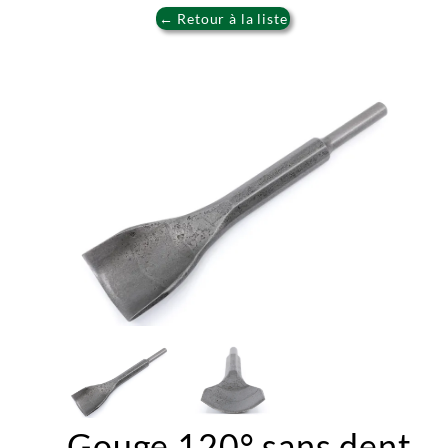
← Retour à la liste
Gouge 120° sans dent