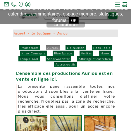
Ce site et des sites tiers qu'il utilise collectent des cookies pour
mail_outline
les fonctionnalités suivantes : vidéos, cartes, réseaux sociaux,
calendrier, commentaires, espace membre, statistiques,
search
forums.
OK
La boutique
Accueil
>
La boutique
> Auriou
Promotions
Auriou
Lie-Nielsen
Hock Tools
Knew Concepts
Blue Spruce
Veritas
Narex
Temple Tool
Scharwaechter
Affûtage et entretien
Autres outils
L'ensemble des productions Auriou est en
vente en ligne ici.
La présente page rassemble toutes nos
productions disponibles à la vente en ligne.
Nous vous conseillons d'affiner votre
recherche. N'oubliez pas la zone de recherche,
très efficace elle aussi, pour un accès encore
plus direct.