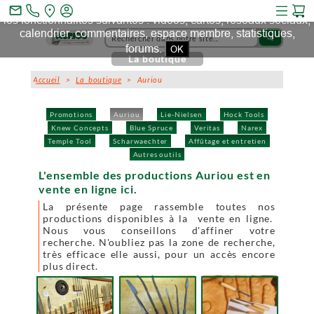
Ce site et des sites tiers qu'il utilise collectent des cookies pour
mail_outline
les fonctionnalités suivantes : vidéos, cartes, réseaux sociaux,
calendrier, commentaires, espace membre, statistiques,
search
forums.
OK
La boutique
Accueil
>
La boutique
> Auriou
Promotions
Auriou
Lie-Nielsen
Hock Tools
Knew Concepts
Blue Spruce
Veritas
Narex
Temple Tool
Scharwaechter
Affûtage et entretien
Autres outils
L'ensemble des productions Auriou est en
vente en ligne ici.
La présente page rassemble toutes nos
productions disponibles à la vente en ligne.
Nous vous conseillons d'affiner votre
recherche. N'oubliez pas la zone de recherche,
très efficace elle aussi, pour un accès encore
plus direct.