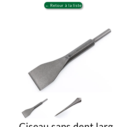
← Retour à la liste
Ciseau sans dent larg.