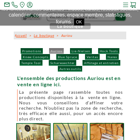
Ce site et des sites tiers qu'il utilise collectent des cookies pour
mail_outline
les fonctionnalités suivantes : vidéos, cartes, réseaux sociaux,
calendrier, commentaires, espace membre, statistiques,
search
forums.
OK
La boutique
Accueil
>
La boutique
> Auriou
Promotions
Auriou
Lie-Nielsen
Hock Tools
Knew Concepts
Blue Spruce
Veritas
Narex
Temple Tool
Scharwaechter
Affûtage et entretien
Autres outils
L'ensemble des productions Auriou est en
vente en ligne ici.
La présente page rassemble toutes nos
productions disponibles à la vente en ligne.
Nous vous conseillons d'affiner votre
recherche. N'oubliez pas la zone de recherche,
très efficace elle aussi, pour un accès encore
plus direct.