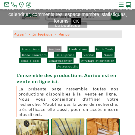
Ce site et des sites tiers qu'il utilise collectent des cookies pour
mail_outline
les fonctionnalités suivantes : vidéos, cartes, réseaux sociaux,
calendrier, commentaires, espace membre, statistiques,
search
forums.
OK
La boutique
Accueil
>
La boutique
> Auriou
Promotions
Auriou
Lie-Nielsen
Hock Tools
Knew Concepts
Blue Spruce
Veritas
Narex
Temple Tool
Scharwaechter
Affûtage et entretien
Autres outils
L'ensemble des productions Auriou est en
vente en ligne ici.
La présente page rassemble toutes nos
productions disponibles à la vente en ligne.
Nous vous conseillons d'affiner votre
recherche. N'oubliez pas la zone de recherche,
très efficace elle aussi, pour un accès encore
plus direct.