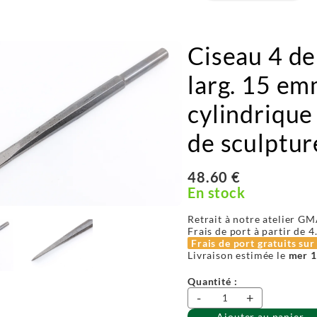
Ciseau 4 de
larg. 15 e
cylindrique
de sculptur
48.60 €
En stock
Retrait à notre atelier GM
Frais de port à partir de
4
Frais de port gratuits su
Livraison estimée le
mer 1
Quantité :
-
+
Ajouter au panier