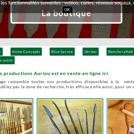
our les fonctionnalités suivantes : vidéos, cartes, réseaux socia
OK
La boutique
s
Knew Concepts
Blue Spruce
Veritas
Benchcrafted
s outils
s productions Auriou est en vente en ligne ici.
age rassemble toutes nos productions disponibles à la vente
bliez pas la zone de recherche, très efficace elle aussi, pour un 