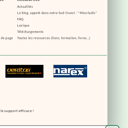
Actualités
Le blog, appelé dans notre Sud-Ouest : " Mescladis"
FAQ
Lexique
Téléchargements
s de page
Toutes les ressources (liens, formation, livres...)
le support efficace !