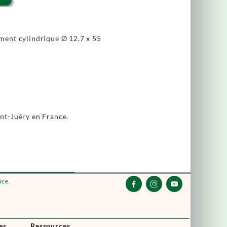
ment cylindrique Ø 12,7 x 55
int-Juéry en France.
nce.



es
Ressources