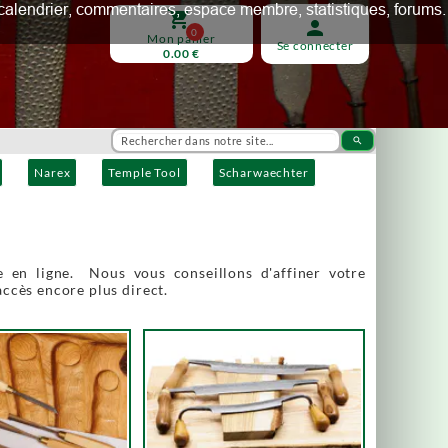
ux, calendrier, commentaires, espace membre, statistiques, forums.
shopping_cart
person
0
Mon panier
Se connecter
0.00 €
search
Narex
Temple Tool
Scharwaechter
 en ligne. Nous vous conseillons d'affiner votre
accès encore plus direct.