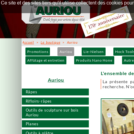
Ce site et des sites tiers qu'il utilise collectent des cookies p
Accueil
>
La boutique
> Auriou
Promotions
Auriou
Lie-Nielsen
Hock Tool
Affûtage et entretien
Produits Nano Hone
Autre
L'ensemble de
Auriou
La présente p
recherche. N'ou
Râpes
Rifloirs-râpes
Outils de sculpture sur bois
Auriou
Planes
Outils à plâtre