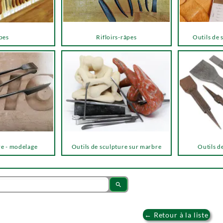
pes
Rifloirs-râpes
Outils de 
re - modelage
Outils de sculpture sur marbre
Outils de
search
← Retour à la liste