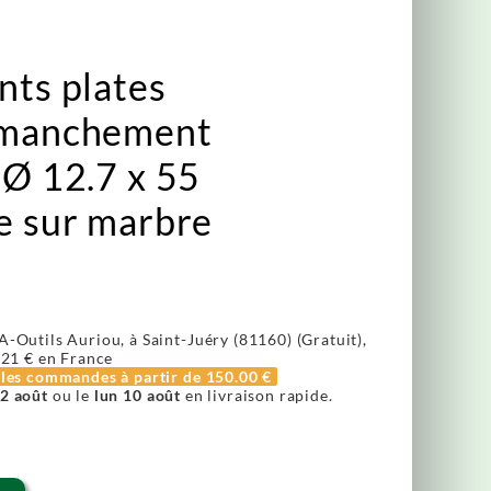
nts plates
mmanchement
 Ø 12.7 x 55
e sur marbre
A-Outils Auriou, à Saint-Juéry (81160) (Gratuit),
.21 €
en France
r les commandes à partir de
150.00 €
2 août
ou le
lun 10 août
en livraison rapide.