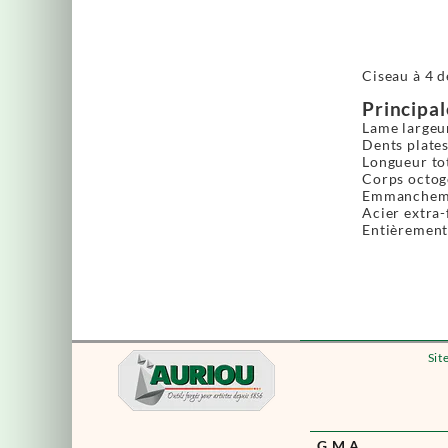
Ciseau à 4 
Principal
Lame largeu
Dents plates
Longueur to
Corps octogo
Emmanchemen
Acier extra-
Entièrement 
Sit
G.M.A.