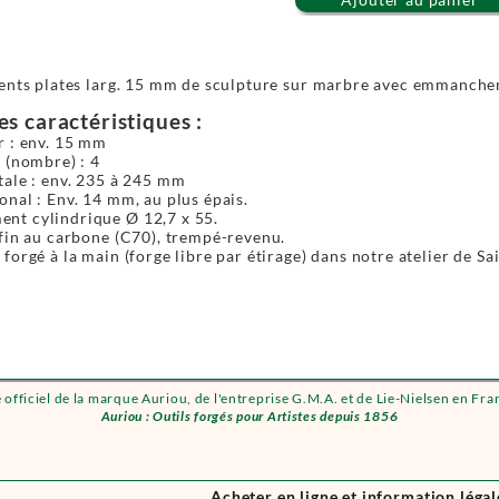
dents plates larg. 15 mm de sculpture sur marbre avec emmanche
es caractéristiques :
r : env. 15 mm
 (nombre) : 4
tale : env. 235 à 245 mm
nal : Env. 14 mm, au plus épais.
t cylindrique Ø 12,7 x 55.
fin au carbone (C70), trempé-revenu.
forgé à la main (forge libre par étirage) dans notre atelier de Sa
e officiel de la marque Auriou, de l'entreprise G.M.A. et de Lie-Nielsen en Fra
Auriou : Outils forgés pour Artistes depuis 1856
Acheter en ligne et information légal