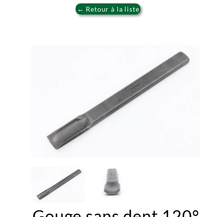
← Retour à la liste
Gouge sans dent 120°