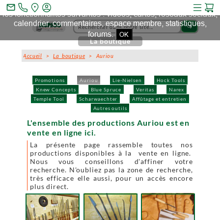
Ce site et des sites tiers qu'il utilise collectent des cookies pour
mail_outline
les fonctionnalités suivantes : vidéos, cartes, réseaux sociaux,
calendrier, commentaires, espace membre, statistiques,
search
forums.
OK
La boutique
Accueil
>
La boutique
> Auriou
Promotions
Auriou
Lie-Nielsen
Hock Tools
Knew Concepts
Blue Spruce
Veritas
Narex
Temple Tool
Scharwaechter
Affûtage et entretien
Autres outils
L'ensemble des productions Auriou est en
vente en ligne ici.
La présente page rassemble toutes nos
productions disponibles à la vente en ligne.
Nous vous conseillons d'affiner votre
recherche. N'oubliez pas la zone de recherche,
très efficace elle aussi, pour un accès encore
plus direct.