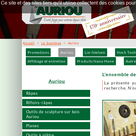
Ce site et des sites tiers qu'il utilise collectent des cookies p
Accueil
>
La boutique
> Auriou
Promotions
Auriou
Lie-Nielsen
Hock Tool
Affûtage et entretien
Produits Nano Hone
Autre
L'ensemble de
Auriou
La présente p
recherche. N'ou
Râpes
Rifloirs-râpes
Outils de sculpture sur bois
Auriou
Planes
Outils à plâtre