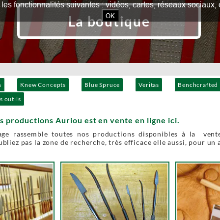
our les fonctionnalités suivantes : vidéos, cartes, réseaux socia
OK
La boutique
s
Knew Concepts
Blue Spruce
Veritas
Benchcrafted
s outils
s productions Auriou est en vente en ligne ici.
age rassemble toutes nos productions disponibles à la vente
bliez pas la zone de recherche, très efficace elle aussi, pour un 