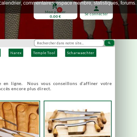
ux, calendrier, commentaires, espace membre, statistiques, forums.
shopping_cart
person
0
Mon panier
Se connecter
0.00 €
search
Narex
Temple Tool
Scharwaechter
 en ligne. Nous vous conseillons d'affiner votre
accès encore plus direct.