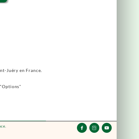
int-Juéry en France.
 "Options"
nce.


