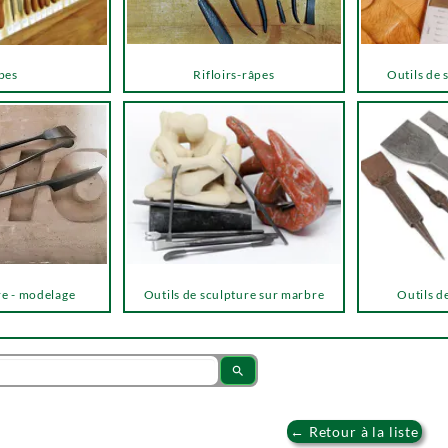
pes
Rifloirs-râpes
Outils de 
re - modelage
Outils de sculpture sur marbre
Outils de
search
← Retour à la liste