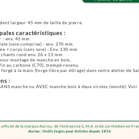
dent largeur 45 mm de taille de pierre.
ipales caractéristiques :
r : env. 45 mm
ale (soie comprise) : env. 270 mm
e + corps (sans soie) : Env. 130 mm
à chants rond env. 26 x 13 mm
 pour montage de manche en bois.
fin au carbone (C70), trempé-revenu.
forgé à la main (forge libre par étirage) dans notre atelier de Sa
ns :
SANS manche ou AVEC manche bois à deux viroles (monté). Voir
e officiel de la marque Auriou, de l'entreprise G.M.A. et de Lie-Nielsen en Fra
Auriou : Outils forgés pour Artistes depuis 1856