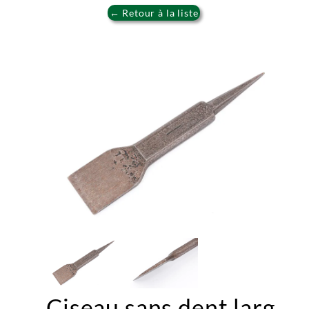
← Retour à la liste
Ciseau sans dent larg.