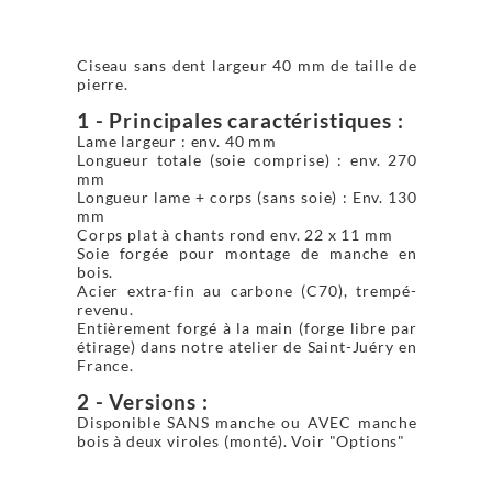
Ciseau sans dent largeur 40 mm de taille de
pierre.
1 - Principales caractéristiques :
Lame largeur : env. 40 mm
Longueur totale (soie comprise) : env. 270
mm
Longueur lame + corps (sans soie) : Env. 130
mm
Corps plat à chants rond env. 22 x 11 mm
Soie forgée pour montage de manche en
bois.
Acier extra-fin au carbone (C70), trempé-
revenu.
Entièrement forgé à la main (forge libre par
étirage) dans notre atelier de Saint-Juéry en
France.
2 - Versions :
Disponible SANS manche ou AVEC manche
bois à deux viroles (monté). Voir "Options"