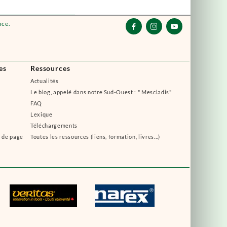
nce.



es
Ressources
Actualités
Le blog, appelé dans notre Sud-Ouest : " Mescladis"
FAQ
Lexique
Téléchargements
s de page
Toutes les ressources (liens, formation, livres...)