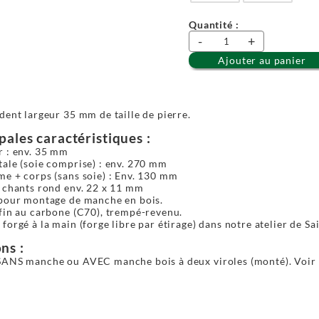
Quantité :
-
+
Ajouter au panier
dent largeur 35 mm de taille de pierre.
ipales caractéristiques :
r : env. 35 mm
ale (soie comprise) : env. 270 mm
e + corps (sans soie) : Env. 130 mm
à chants rond env. 22 x 11 mm
 pour montage de manche en bois.
fin au carbone (C70), trempé-revenu.
forgé à la main (forge libre par étirage) dans notre atelier de Sa
ns :
SANS manche ou AVEC manche bois à deux viroles (monté). Voir