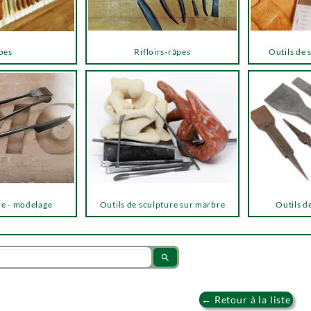
pes
Rifloirs-râpes
Outils de 
re - modelage
Outils de sculpture sur marbre
Outils de
search
← Retour à la liste