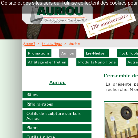
Ce site et des sites tiers qu'il utilise collectent des cookies p
Accueil
>
La boutique
> Auriou
Promotions
Auriou
Lie-Nielsen
Hock Tool
Affûtage et entretien
Produits Nano Hone
Autre
L'ensemble de
Auriou
La présente p
recherche. N'ou
Râpes
Rifloirs-râpes
Outils de sculpture sur bois
Auriou
Planes
Outils à plâtre