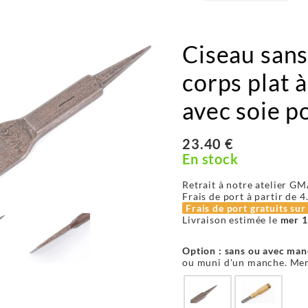
Ciseau sans
corps plat 
avec soie 
23.40 €
En stock
Retrait à notre atelier GM
Frais de port à partir de
4
Frais de port gratuits su
Livraison estimée le
mer 1
Option : sans ou avec man
ou muni d'un manche. Mer