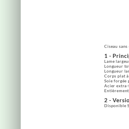
Ciseau sans 
1 - Princ
Lame largeu
Longueur tot
Longueur lam
Corps plat 
Soie forgée
Acier extra-
Entièrement 
2 - Versio
Disponible 