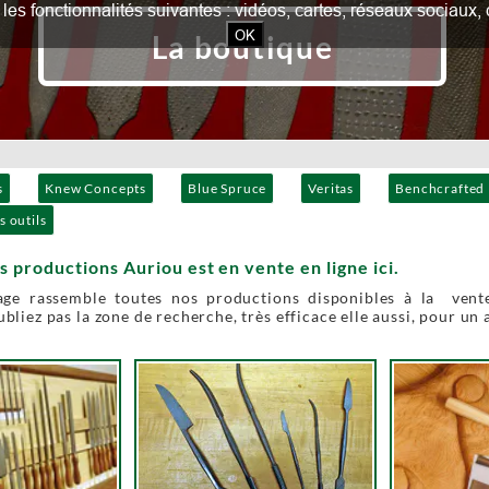
our les fonctionnalités suivantes : vidéos, cartes, réseaux socia
OK
La boutique
s
Knew Concepts
Blue Spruce
Veritas
Benchcrafted
s outils
s productions Auriou est en vente en ligne ici.
age rassemble toutes nos productions disponibles à la vente
bliez pas la zone de recherche, très efficace elle aussi, pour un 