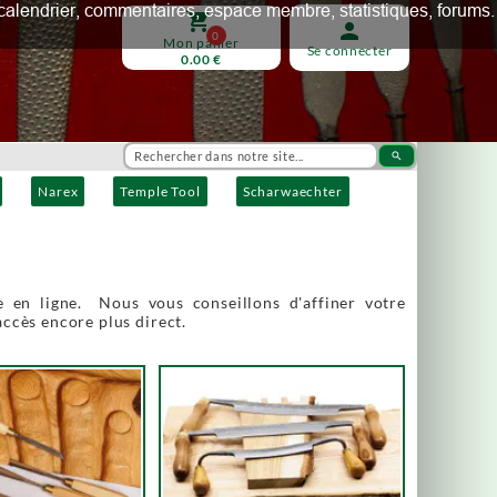
ux, calendrier, commentaires, espace membre, statistiques, forums.
shopping_cart
person
0
Mon panier
Se connecter
0.00 €
search
Narex
Temple Tool
Scharwaechter
 en ligne. Nous vous conseillons d'affiner votre
accès encore plus direct.