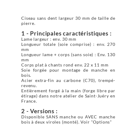
Ciseau sans dent largeur 30 mm de taille de
pierre.
1 - Principales caractéristiques :
Lame largeur : env. 30 mm
Longueur totale (soie comprise) : env. 270
mm
Longueur lame + corps (sans soie) : Env. 130
mm
Corps plat à chants rond env. 22 x 11 mm
Soie forgée pour montage de manche en
bois.
Acier extra-fin au carbone (C70), trempé-
revenu.
Entièrement forgé à la main (forge libre par
étirage) dans notre atelier de Saint-Juéry en
France.
2 - Versions :
Disponible SANS manche ou AVEC manche
bois à deux viroles (monté). Voir "Options"