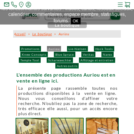
Ce site et des sites tiers qu'il utilise collectent des cookies pour
mail_outline
les fonctionnalités suivantes : vidéos, cartes, réseaux sociaux,
calendrier, commentaires, espace membre, statistiques,
search
forums.
OK
La boutique
Accueil
>
La boutique
> Auriou
Promotions
Auriou
Lie-Nielsen
Hock Tools
Knew Concepts
Blue Spruce
Veritas
Narex
Temple Tool
Scharwaechter
Affûtage et entretien
Autres outils
L'ensemble des productions Auriou est en
vente en ligne ici.
La présente page rassemble toutes nos
productions disponibles à la vente en ligne.
Nous vous conseillons d'affiner votre
recherche. N'oubliez pas la zone de recherche,
très efficace elle aussi, pour un accès encore
plus direct.