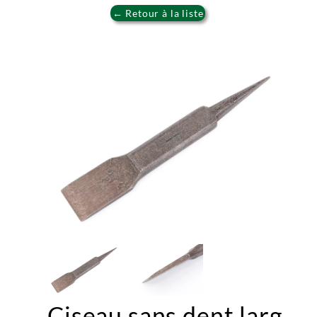
← Retour à la liste
Ciseau sans dent larg.