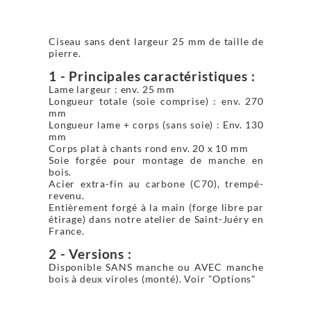
Ciseau sans dent largeur 25 mm de taille de
pierre.
1 - Principales caractéristiques :
Lame largeur : env. 25 mm
Longueur totale (soie comprise) : env. 270
mm
Longueur lame + corps (sans soie) : Env. 130
mm
Corps plat à chants rond env. 20 x 10 mm
Soie forgée pour montage de manche en
bois.
Acier extra-fin au carbone (C70), trempé-
revenu.
Entièrement forgé à la main (forge libre par
étirage) dans notre atelier de Saint-Juéry en
France.
2 - Versions :
Disponible SANS manche ou AVEC manche
bois à deux viroles (monté). Voir "Options"