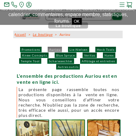
Ce site et des sites tiers qu'il utilise collectent des cookies pour
mail_outline
les fonctionnalités suivantes : vidéos, cartes, réseaux sociaux,
calendrier, commentaires, espace membre, statistiques,
search
forums.
OK
La boutique
Accueil
>
La boutique
> Auriou
Promotions
Auriou
Lie-Nielsen
Hock Tools
Knew Concepts
Blue Spruce
Veritas
Narex
Temple Tool
Scharwaechter
Affûtage et entretien
Autres outils
L'ensemble des productions Auriou est en
vente en ligne ici.
La présente page rassemble toutes nos
productions disponibles à la vente en ligne.
Nous vous conseillons d'affiner votre
recherche. N'oubliez pas la zone de recherche,
très efficace elle aussi, pour un accès encore
plus direct.