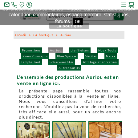
Ce site et des sites tiers qu'il utilise collectent des cookies pour
mail_outline
les fonctionnalités suivantes : vidéos, cartes, réseaux sociaux,
calendrier, commentaires, espace membre, statistiques,
search
forums.
OK
La boutique
Accueil
>
La boutique
> Auriou
Promotions
Auriou
Lie-Nielsen
Hock Tools
Knew Concepts
Blue Spruce
Veritas
Narex
Temple Tool
Scharwaechter
Affûtage et entretien
Autres outils
L'ensemble des productions Auriou est en
vente en ligne ici.
La présente page rassemble toutes nos
productions disponibles à la vente en ligne.
Nous vous conseillons d'affiner votre
recherche. N'oubliez pas la zone de recherche,
très efficace elle aussi, pour un accès encore
plus direct.