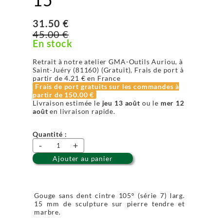
31.50 €
45.00 €
En stock
Retrait à notre atelier GMA-Outils Auriou, à
Saint-Juéry (81160) (Gratuit), Frais de port à
partir de
4.21 €
en France
Frais de port gratuits sur les commandes à
partir de
150.00 €
Livraison estimée le
jeu 13 août
ou le
mer 12
août
en livraison rapide.
Quantité :
-
+
Ajouter au panier
Gouge sans dent cintre 105° (série 7) larg.
15 mm de sculpture sur pierre tendre et
marbre.