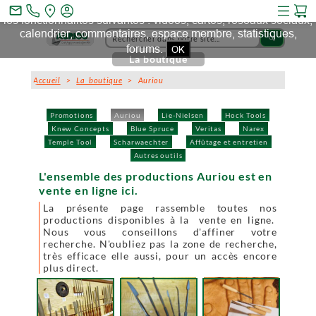
Ce site et des sites tiers qu'il utilise collectent des cookies pour
mail_outline
les fonctionnalités suivantes : vidéos, cartes, réseaux sociaux,
calendrier, commentaires, espace membre, statistiques,
search
forums.
OK
La boutique
Accueil
>
La boutique
> Auriou
Promotions
Auriou
Lie-Nielsen
Hock Tools
Knew Concepts
Blue Spruce
Veritas
Narex
Temple Tool
Scharwaechter
Affûtage et entretien
Autres outils
L'ensemble des productions Auriou est en
vente en ligne ici.
La présente page rassemble toutes nos
productions disponibles à la vente en ligne.
Nous vous conseillons d'affiner votre
recherche. N'oubliez pas la zone de recherche,
très efficace elle aussi, pour un accès encore
plus direct.