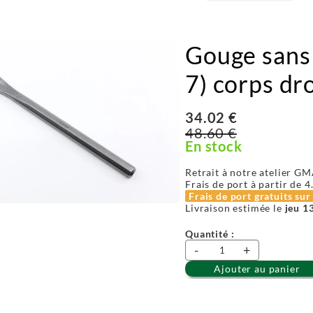
Gouge sans 
7) corps dro
34.02 €
48.60 €
En stock
Retrait à notre atelier GM
Frais de port à partir de
4
Frais de port gratuits su
Livraison estimée le
jeu 1
Quantité :
-
+
Ajouter au panier