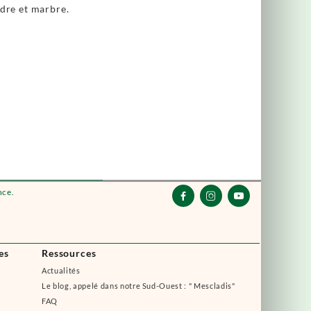
ndre et marbre.
nce.



es
Ressources
Actualités
Le blog, appelé dans notre Sud-Ouest : " Mescladis"
FAQ