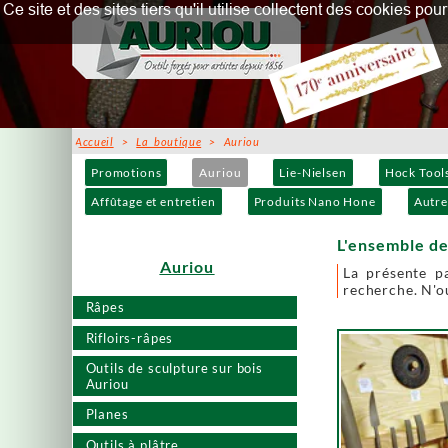
Ce site et des sites tiers qu'il utilise collectent des cookies p
Accueil
>
La boutique
> Auriou
Promotions
Auriou
Lie-Nielsen
Hock Tool
Affûtage et entretien
Produits Nano Hone
Autre
L'ensemble de
Auriou
La présente p
recherche. N'ou
Râpes
Rifloirs-râpes
Outils de sculpture sur bois
Auriou
Planes
Outils à plâtre