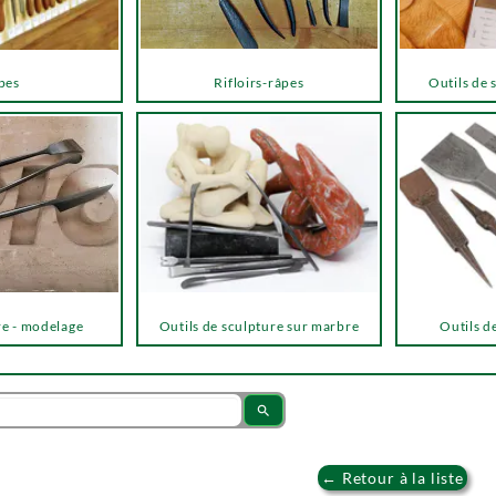
pes
Rifloirs-râpes
Outils de 
re - modelage
Outils de sculpture sur marbre
Outils de
search
← Retour à la liste