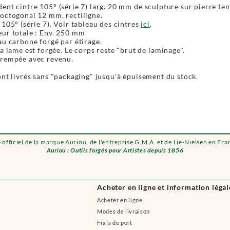
ent cintre 105° (série 7) larg. 20 mm de sculpture sur pierre te
octogonal 12 mm, rectiligne.
 105° (série 7). Voir tableau des cintres
ici
.
ur totale : Env. 250 mm
au carbone forgé par étirage.
la lame est forgée. Le corps reste "brut de laminage".
rempée avec revenu.
ont livrés sans "packaging" jusqu'à épuisement du stock.
e officiel de la marque Auriou, de l'entreprise G.M.A. et de Lie-Nielsen en Fra
Auriou : Outils forgés pour Artistes depuis 1856
Acheter en ligne et information légal
Acheter en ligne
Modes de livraison
Frais de port