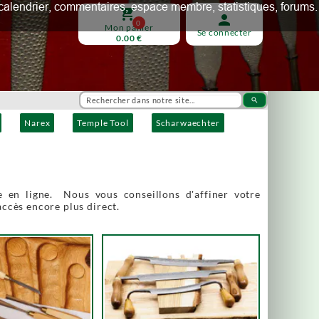
ux, calendrier, commentaires, espace membre, statistiques, forums.
shopping_cart
person
0
Mon panier
Se connecter
0.00 €
search
Narex
Temple Tool
Scharwaechter
 en ligne. Nous vous conseillons d'affiner votre
accès encore plus direct.