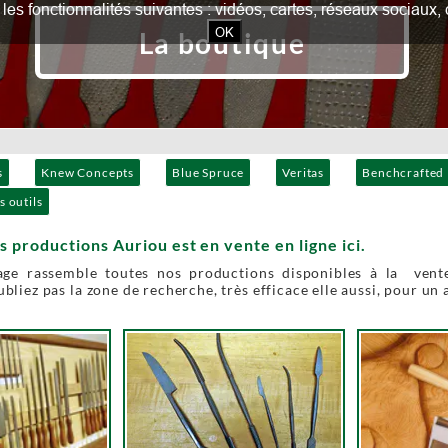
our les fonctionnalités suivantes : vidéos, cartes, réseaux socia
OK
La boutique
s
Knew Concepts
Blue Spruce
Veritas
Benchcrafted
s outils
s productions Auriou est en vente en ligne ici.
age rassemble toutes nos productions disponibles à la vente
bliez pas la zone de recherche, très efficace elle aussi, pour un 