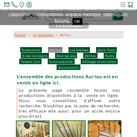
Ce site et des sites tiers qu'il utilise collectent des cookies pour
mail_outline
les fonctionnalités suivantes : vidéos, cartes, réseaux sociaux,
calendrier, commentaires, espace membre, statistiques,
search
forums.
OK
La boutique
Accueil
>
La boutique
> Auriou
Promotions
Auriou
Lie-Nielsen
Hock Tools
Knew Concepts
Blue Spruce
Veritas
Narex
Temple Tool
Scharwaechter
Affûtage et entretien
Autres outils
L'ensemble des productions Auriou est en
vente en ligne ici.
La présente page rassemble toutes nos
productions disponibles à la vente en ligne.
Nous vous conseillons d'affiner votre
recherche. N'oubliez pas la zone de recherche,
très efficace elle aussi, pour un accès encore
plus direct.