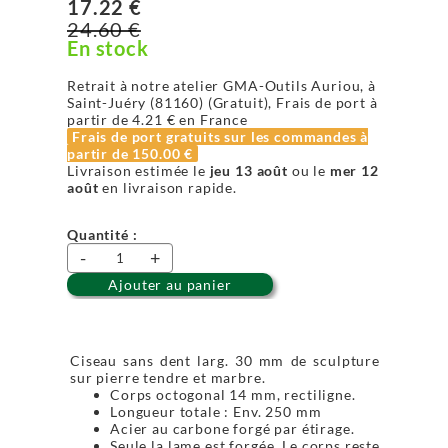
17.22 €
24.60 €
En stock
Retrait à notre atelier GMA-Outils Auriou, à
Saint-Juéry (81160) (Gratuit), Frais de port à
partir de
4.21 €
en France
Frais de port gratuits sur les commandes à
partir de
150.00 €
Livraison estimée le
jeu 13 août
ou le
mer 12
août
en livraison rapide.
Quantité :
-
+
Ajouter au panier
Ciseau sans dent larg. 30 mm de sculpture
sur pierre tendre et marbre.
Corps octogonal 14 mm, rectiligne.
Longueur totale : Env. 250 mm
Acier au carbone forgé par étirage.
Seule la lame est forgée. Le corps reste