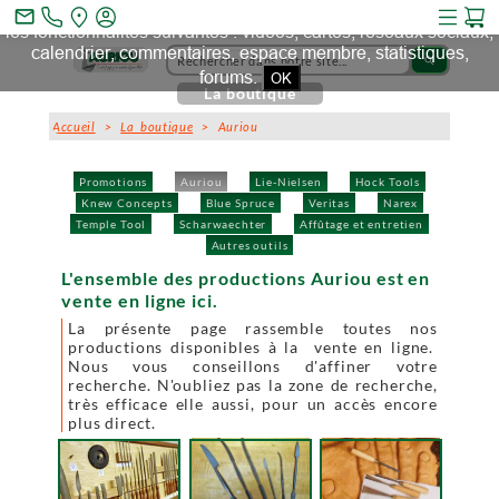
Ce site et des sites tiers qu'il utilise collectent des cookies pour
mail_outline
les fonctionnalités suivantes : vidéos, cartes, réseaux sociaux,
calendrier, commentaires, espace membre, statistiques,
search
forums.
OK
La boutique
Accueil
>
La boutique
> Auriou
Promotions
Auriou
Lie-Nielsen
Hock Tools
Knew Concepts
Blue Spruce
Veritas
Narex
Temple Tool
Scharwaechter
Affûtage et entretien
Autres outils
L'ensemble des productions Auriou est en
vente en ligne ici.
La présente page rassemble toutes nos
productions disponibles à la vente en ligne.
Nous vous conseillons d'affiner votre
recherche. N'oubliez pas la zone de recherche,
très efficace elle aussi, pour un accès encore
plus direct.