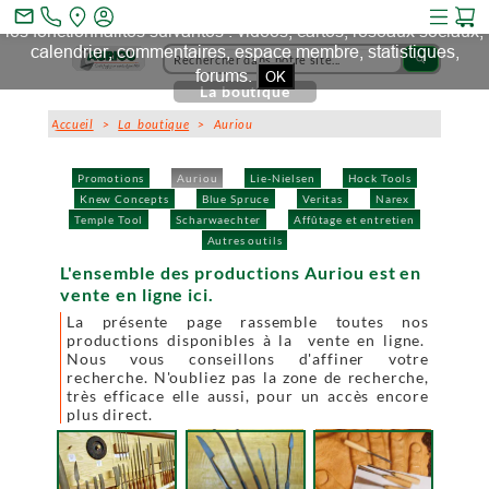
Ce site et des sites tiers qu'il utilise collectent des cookies pour
mail_outline
les fonctionnalités suivantes : vidéos, cartes, réseaux sociaux,
calendrier, commentaires, espace membre, statistiques,
search
forums.
OK
La boutique
Accueil
>
La boutique
> Auriou
Promotions
Auriou
Lie-Nielsen
Hock Tools
Knew Concepts
Blue Spruce
Veritas
Narex
Temple Tool
Scharwaechter
Affûtage et entretien
Autres outils
L'ensemble des productions Auriou est en
vente en ligne ici.
La présente page rassemble toutes nos
productions disponibles à la vente en ligne.
Nous vous conseillons d'affiner votre
recherche. N'oubliez pas la zone de recherche,
très efficace elle aussi, pour un accès encore
plus direct.